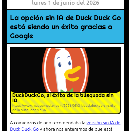
lunes 1 de junio del 2026
La opción sin IA de Duck Duck Go
está siendo un éxito gracias a
Google
DuckDuckGo, el éxito de la búsqueda sin
IA
https://www.muycomputer.com/2026/05/31/duckduckgo-el-exito-
de-la-busqueda-sin-ia/
A comienzos de año recomendaba la
versión sin IA de
Duck Duck Go
y ahora nos enteramos de que está