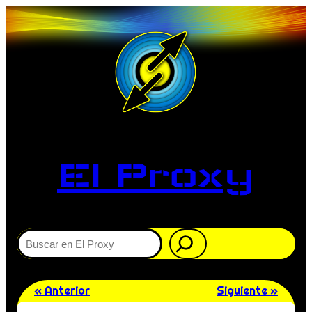
El Proxy
Buscar
« Anterior
Siguiente »