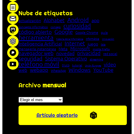
entre cliente y servidor en una red»
Nube de etiquetas
Android
Alphabet
app
actualización
curiosidad
concepto informático
consejo
Google
código abierto
Google Chrome
guía
herramienta
Informática
historia de la Informática
innovación
Internet
Inteligencia Artificial
juego
lista
Microsoft
Meta
mensajería instantánea
Mozilla Firefox
navegador web
novedad
privacidad
red social
seguridad
Sistema Operativo
streaming
teléfono móvil
vídeo
truco
tutorial
Unión Europea
Windows
webapp
YouTube
web
WhatsApp
Archivo
mensual
Archivos
Artículo aleatorio