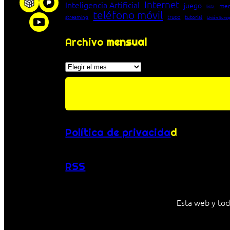
Internet
Inteligencia Artificial
juego
men
lista
teléfono móvil
truco
streaming
tutorial
Unión Euro
Archivo
mensual
Archivos
Política de privacida
d
RSS
Esta web y tod