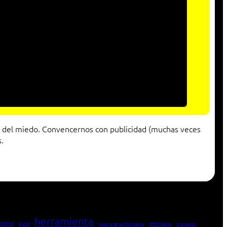
 del miedo. Convencernos con publicidad (muchas veces
.
herramienta
hrome
guía
Informática
historia de la Informática
innovación