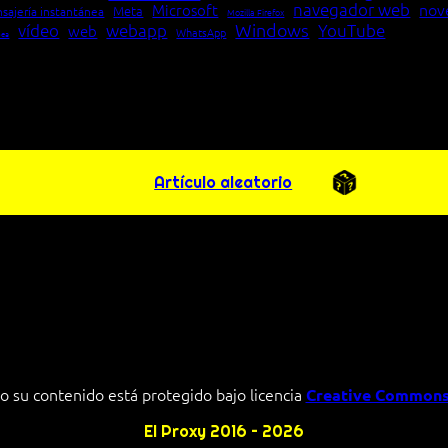
navegador web
nov
Microsoft
Meta
sajería instantánea
Mozilla Firefox
Windows
vídeo
webapp
YouTube
web
WhatsApp
pea
Artículo aleatorio
o su contenido está protegido bajo licencia
Creative Commons
El Proxy 2016 – 2026