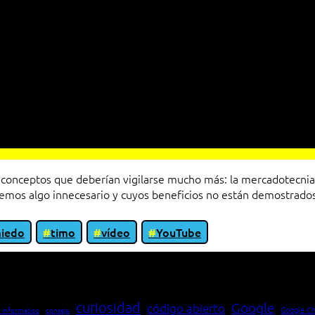
conceptos que deberían vigilarse mucho más: la mercadotecnia
remos algo innecesario y cuyos beneficios no están demostrados
iedo
timo
vídeo
YouTube
io entre cliente y servidor en una red»
curiosidad
Google
código abierto
Google C
 informático
consejo