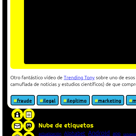
Otro fantástico vídeo de
Trending Tony
sobre uno de esos 
camuflada de noticias y estudios científicos) de que comp
fraude
ilegal
ilegítimo
marketing
m
«Proxy: sistema que actúa como intermediar
Nube de etiquetas
Android
Alphabet
app
actualización
concepto