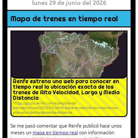
lunes 29 de junio del 2026
Mapa de trenes en tiempo real
Renfe estrena una web para conocer en
tiempo real la ubicación exacta de los
trenes de Alta Velocidad, Larga y Media
Distancia
https://grupo.renfe.com/es/es/sala-de-
prensa/noticias/2026/03/renfe-estrena-web-tiempo-real-trenes-
alta-velocidad-larga-media-distancia
Se me pasó comentar que Renfe publicó hace unos
meses un
mapa en tiempo real
con información