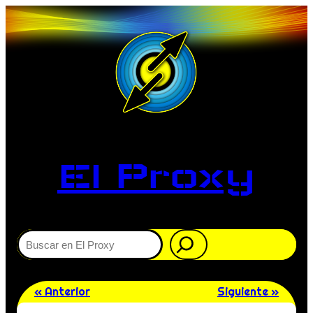
El Proxy
Buscar
« Anterior
Siguiente »