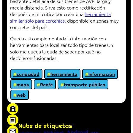
bastante detallada de sus trenes de AVE, larga y
media distancia. Sirva esto como rectificación
después de mi crítica por crear una
herramienta
similar solo para cercanías
, disponible en zonas muy
concretas del país.
Queda así complementada la información con
herramientas para localizar todo tipo de trenes. Y
solo me queda la duda de saber por qué no
decidieron fusionarlas.
curiosidad
herramienta
información
mapa
Renfe
transporte público
web
«Proxy: sistema que actúa como intermediario
entre cliente y servidor en una red»
Nube de etiquetas
Android
Alphabet
app