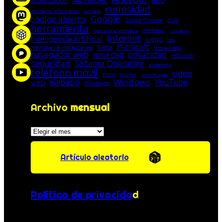
actualización
curiosidad
concepto informático
consejo
Google
código abierto
Google Chrome
guía
herramienta
Informática
historia de la Informática
innovación
Internet
Inteligencia Artificial
juego
lista
Microsoft
Meta
mensajería instantánea
Mozilla Firefox
navegador web
novedad
privacidad
red social
seguridad
Sistema Operativo
streaming
teléfono móvil
vídeo
truco
tutorial
Unión Europea
Windows
webapp
YouTube
web
WhatsApp
Archivo
mensual
Archivos
Artículo aleatorio
Política de privacida
d