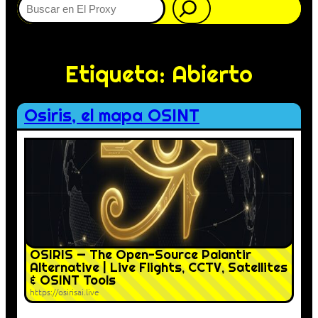
Etiqueta:
Abierto
Osiris, el mapa OSINT
OSIRIS — The Open-Source Palantir
Alternative | Live Flights, CCTV, Satellites
& OSINT Tools
https://osirisai.live