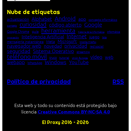
Nube de etiquetas
Android
Alphabet
app
actualización
concepto informático
curiosidad
Google
código abierto
consejo
herramienta
Google Chrome
guía
Informática
historia de la Informática
Internet
Inteligencia Artificial
juego
lista
innovación
Microsoft
Meta
mensajería instantánea
Mozilla Firefox
navegador web
novedad
privacidad
red social
seguridad
Sistema Operativo
streaming
teléfono móvil
vídeo
web
truco
tutorial
Unión Europea
Windows
webapp
YouTube
WhatsApp
Política de privacidad
RSS
Esta web y todo su contenido está protegido bajo
licencia
Creative Commons BY-NC-SA 4.0
El Proxy 2016 – 2026