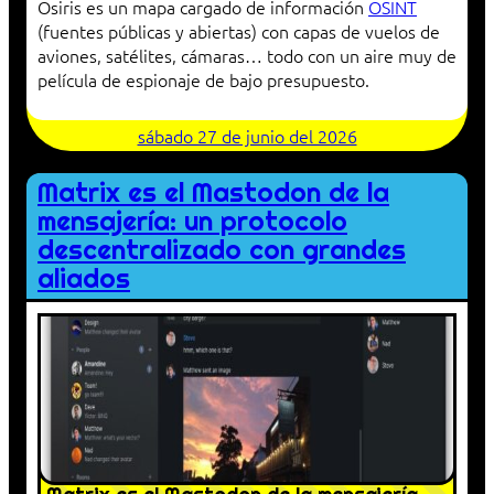
Osiris es un mapa cargado de información
OSINT
(fuentes públicas y abiertas) con capas de vuelos de
aviones, satélites, cámaras… todo con un aire muy de
película de espionaje de bajo presupuesto.
sábado 27 de junio del 2026
Matrix es el Mastodon de la
mensajería: un protocolo
descentralizado con grandes
aliados