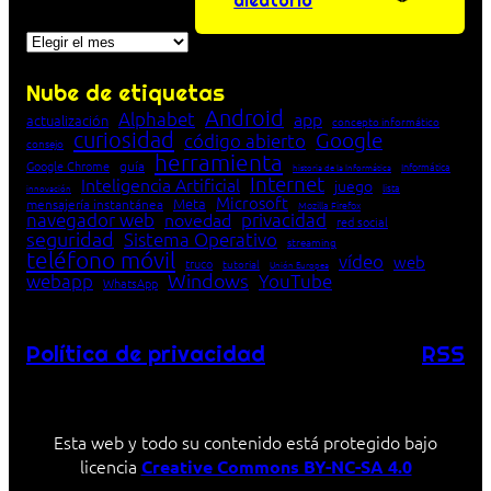
aleatorio
Archivos
Nube de etiquetas
Android
Alphabet
app
actualización
concepto informático
curiosidad
Google
código abierto
consejo
herramienta
Google Chrome
guía
Informática
historia de la Informática
Internet
Inteligencia Artificial
juego
lista
innovación
Microsoft
Meta
mensajería instantánea
Mozilla Firefox
navegador web
novedad
privacidad
red social
seguridad
Sistema Operativo
streaming
teléfono móvil
vídeo
web
truco
tutorial
Unión Europea
Windows
webapp
YouTube
WhatsApp
Política de privacidad
RSS
Esta web y todo su contenido está protegido bajo
licencia
Creative Commons BY-NC-SA 4.0