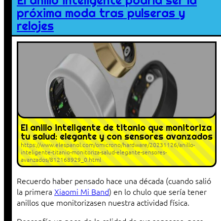
El anillo inteligente podría ser la
próxima moda tras pulseras y
relojes
El anillo inteligente de titanio que monitoriza
tu salud: elegante y con sensores avanzados
https://www.elespanol.com/omicrono/hardware/20231126/anillo-
inteligente-titanio-monitoriza-salud-elegante-sensores-
avanzados/812168929_0.html
Recuerdo haber pensado hace una década (cuando salió
la primera
Xiaomi Mi Band
) en lo chulo que sería tener
anillos que monitorizasen nuestra actividad física.