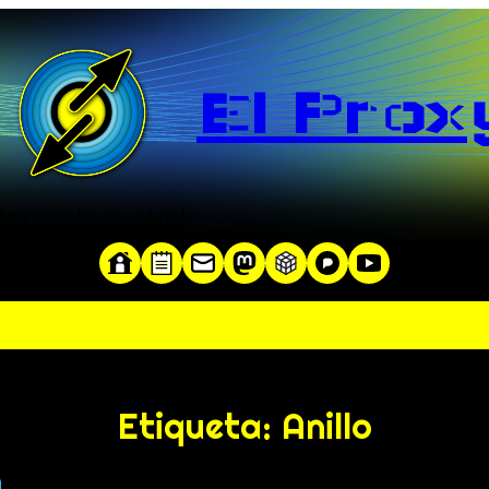
El Prox
te y servidor en una red»
Etiqueta:
Anillo