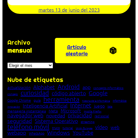
martes 13 de junio del 2023
Archivo
Artículo
mensual
aleatorio
Archivos
Nube de etiquetas
Android
Alphabet
app
actualización
concepto informático
curiosidad
Google
código abierto
consejo
herramienta
Google Chrome
guía
Informática
historia de la Informática
Internet
Inteligencia Artificial
juego
lista
innovación
Microsoft
Meta
mensajería instantánea
Mozilla Firefox
navegador web
novedad
privacidad
red social
seguridad
Sistema Operativo
streaming
teléfono móvil
vídeo
web
truco
tutorial
Unión Europea
Windows
webapp
YouTube
WhatsApp