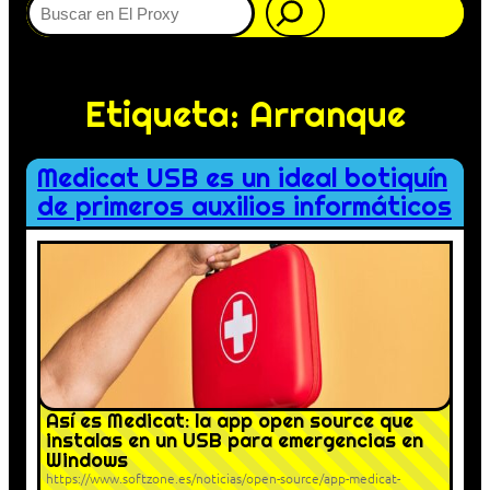
Etiqueta:
Arranque
Medicat USB es un ideal botiquín
de primeros auxilios informáticos
Así es Medicat: la app open source que
instalas en un USB para emergencias en
Windows
https://www.softzone.es/noticias/open-source/app-medicat-