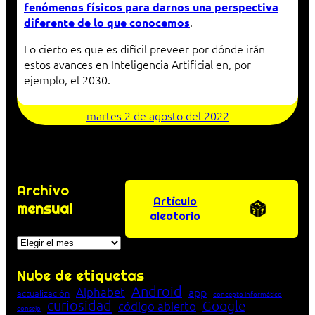
fenómenos físicos para darnos una perspectiva
.
diferente de lo que conocemos
Lo cierto es que es difícil preveer por dónde irán
estos avances en Inteligencia Artificial en, por
ejemplo, el 2030.
martes 2 de agosto del 2022
Archivo
Artículo
mensual
aleatorio
Archivos
Nube de etiquetas
Android
Alphabet
app
actualización
concepto informático
curiosidad
Google
código abierto
consejo