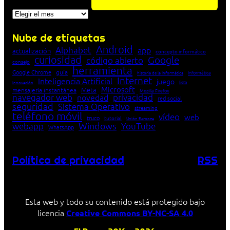
Archivos
Nube de etiquetas
Android
Alphabet
app
actualización
concepto informático
curiosidad
Google
código abierto
consejo
herramienta
Google Chrome
guía
Informática
historia de la Informática
Internet
Inteligencia Artificial
juego
lista
innovación
Microsoft
Meta
mensajería instantánea
Mozilla Firefox
navegador web
novedad
privacidad
red social
seguridad
Sistema Operativo
streaming
teléfono móvil
vídeo
web
truco
tutorial
Unión Europea
Windows
webapp
YouTube
WhatsApp
Política de privacidad
RSS
Esta web y todo su contenido está protegido bajo
licencia
Creative Commons BY-NC-SA 4.0