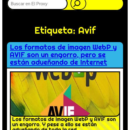
Etiqueta:
Avif
Los formatos de imagen WebP y
AVIF son un engorro, pero se
están adueñando de Internet
Los formatos de imagen WebP y AVIF son
un engorro. Y pese a ello se están
adueñando de toda la red