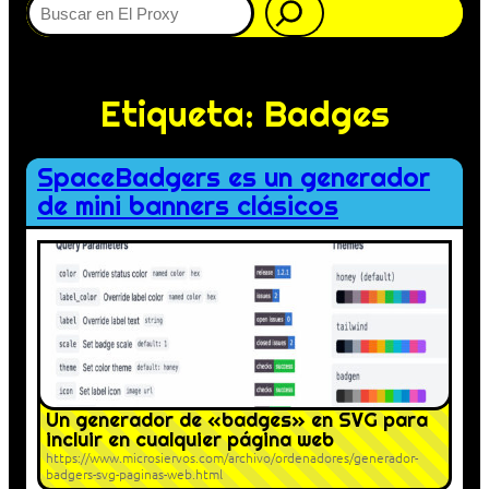
Etiqueta:
Badges
SpaceBadgers es un generador
de mini banners clásicos
Un generador de «badges» en SVG para
incluir en cualquier página web
https://www.microsiervos.com/archivo/ordenadores/generador-
badgers-svg-paginas-web.html