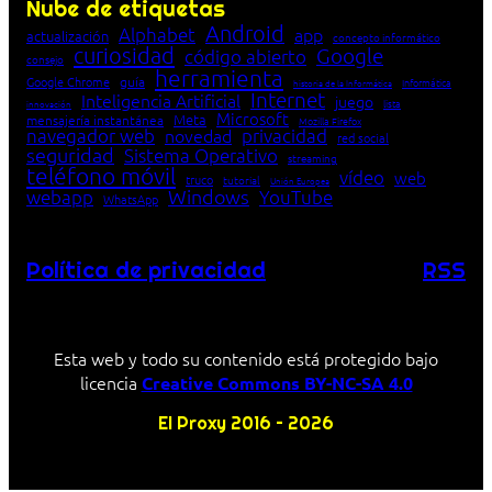
Nube de etiquetas
Android
Alphabet
app
actualización
concepto informático
curiosidad
Google
código abierto
consejo
herramienta
Google Chrome
guía
Informática
historia de la Informática
Internet
Inteligencia Artificial
juego
lista
innovación
Microsoft
Meta
mensajería instantánea
Mozilla Firefox
navegador web
novedad
privacidad
red social
seguridad
Sistema Operativo
streaming
teléfono móvil
vídeo
web
truco
tutorial
Unión Europea
Windows
webapp
YouTube
WhatsApp
Política de privacidad
RSS
Esta web y todo su contenido está protegido bajo
licencia
Creative Commons BY-NC-SA 4.0
El Proxy 2016 – 2026