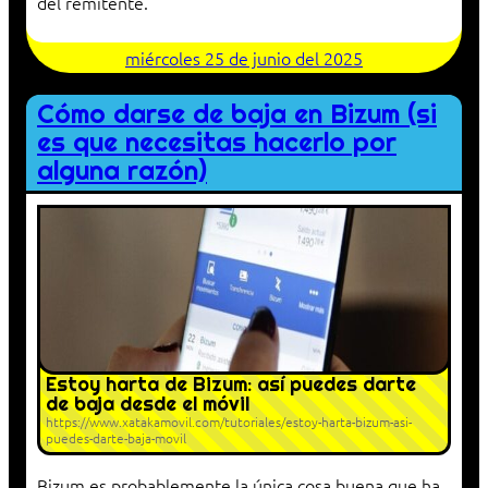
del remitente.
miércoles 25 de junio del 2025
Cómo darse de baja en Bizum (si
es que necesitas hacerlo por
alguna razón)
Estoy harta de Bizum: así puedes darte
de baja desde el móvil
https://www.xatakamovil.com/tutoriales/estoy-harta-bizum-asi-
puedes-darte-baja-movil
Bizum es probablemente la única cosa buena que ha