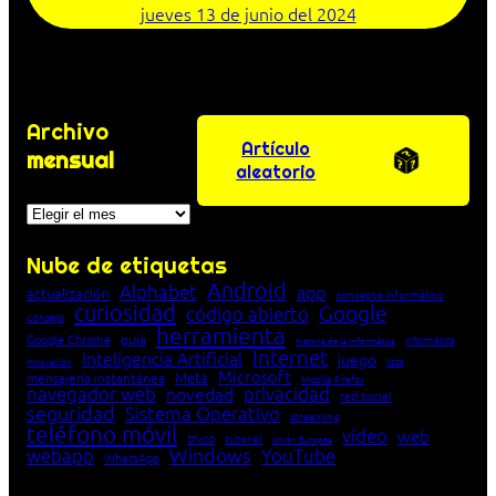
jueves 13 de junio del 2024
Archivo
Artículo
mensual
aleatorio
Archivos
Nube de etiquetas
Android
Alphabet
app
actualización
concepto informático
curiosidad
Google
código abierto
consejo
herramienta
Google Chrome
guía
Informática
historia de la Informática
Internet
Inteligencia Artificial
juego
lista
innovación
Microsoft
Meta
mensajería instantánea
Mozilla Firefox
navegador web
novedad
privacidad
red social
seguridad
Sistema Operativo
streaming
teléfono móvil
vídeo
web
truco
tutorial
Unión Europea
Windows
webapp
YouTube
WhatsApp