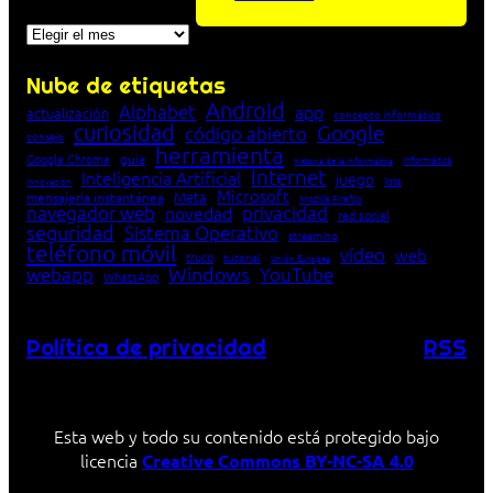
Archivos
Nube de etiquetas
Android
Alphabet
app
actualización
concepto informático
curiosidad
Google
código abierto
consejo
herramienta
Google Chrome
guía
Informática
historia de la Informática
Internet
Inteligencia Artificial
juego
lista
innovación
Microsoft
Meta
mensajería instantánea
Mozilla Firefox
navegador web
novedad
privacidad
red social
seguridad
Sistema Operativo
streaming
teléfono móvil
vídeo
web
truco
tutorial
Unión Europea
Windows
webapp
YouTube
WhatsApp
Política de privacidad
RSS
Esta web y todo su contenido está protegido bajo
licencia
Creative Commons BY-NC-SA 4.0