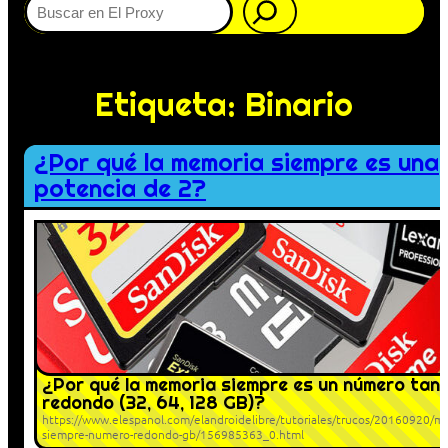
Etiqueta:
Binario
¿Por qué la memoria siempre es una
potencia de 2?
¿Por qué la memoria siempre es un número tan
redondo (32, 64, 128 GB)?
https://www.elespanol.com/elandroidelibre/tutoriales/trucos/20160920/m
siempre-numero-redondo-gb/156985363_0.html