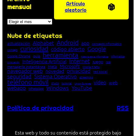
Artículo
mensual
aleatorio
Archivos
Nube de etiquetas
Android
Alphabet
app
actualización
concepto informático
curiosidad
Google
código abierto
consejo
herramienta
Google Chrome
guía
Informática
historia de la Informática
Internet
Inteligencia Artificial
juego
lista
innovación
Microsoft
Meta
mensajería instantánea
Mozilla Firefox
navegador web
novedad
privacidad
red social
seguridad
Sistema Operativo
streaming
teléfono móvil
vídeo
web
truco
tutorial
Unión Europea
Windows
webapp
YouTube
WhatsApp
Política de privacidad
RSS
Esta web y todo su contenido está protegido bajo