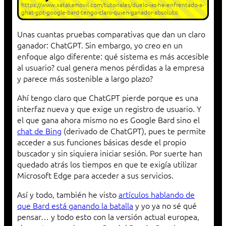
https://www.xatakamovil.com/tutoriales/duelo-ias-he-enfrentado-a-
ghat-gpt-google-bard-tengo-claro-quien-ganador-absoluto
Unas cuantas pruebas comparativas que dan un claro
ganador: ChatGPT. Sin embargo, yo creo en un
enfoque algo diferente: qué sistema es más accesible
al usuario? cual genera menos pérdidas a la empresa
y parece más sostenible a largo plazo?
Ahí tengo claro que ChatGPT pierde porque es una
interfaz nueva y que exige un registro de usuario. Y
el que gana ahora mismo no es Google Bard sino el
chat de Bing
(derivado de ChatGPT), pues te permite
acceder a sus funciones básicas desde el propio
buscador y sin siquiera iniciar sesión. Por suerte han
quedado atrás los tiempos en que te exigía utilizar
Microsoft Edge para acceder a sus servicios.
Así y todo, también he visto
artículos hablando de
que Bard está ganando la batalla
y yo ya no sé qué
pensar… y todo esto con la versión actual europea,