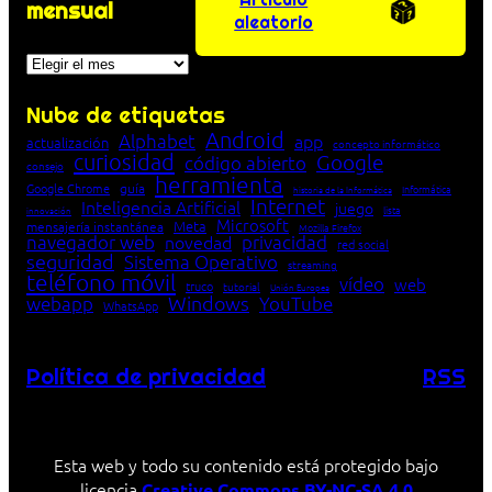
mensual
aleatorio
Archivos
Nube de etiquetas
Android
Alphabet
app
actualización
concepto informático
curiosidad
Google
código abierto
consejo
herramienta
Google Chrome
guía
Informática
historia de la Informática
Internet
Inteligencia Artificial
juego
lista
innovación
Microsoft
Meta
mensajería instantánea
Mozilla Firefox
navegador web
novedad
privacidad
red social
seguridad
Sistema Operativo
streaming
teléfono móvil
vídeo
web
truco
tutorial
Unión Europea
Windows
webapp
YouTube
WhatsApp
Política de privacidad
RSS
Esta web y todo su contenido está protegido bajo
licencia
Creative Commons BY-NC-SA 4.0