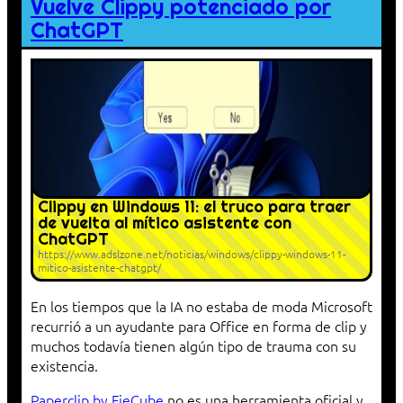
Vuelve Clippy potenciado por
ChatGPT
Clippy en Windows 11: el truco para traer
de vuelta al mítico asistente con
ChatGPT
https://www.adslzone.net/noticias/windows/clippy-windows-11-
mitico-asistente-chatgpt/
En los tiempos que la IA no estaba de moda Microsoft
recurrió a un ayudante para Office en forma de clip y
muchos todavía tienen algún tipo de trauma con su
existencia.
Paperclip by FieCube
no es una herramienta oficial y