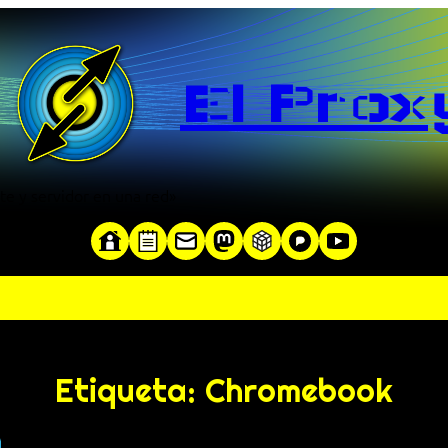
El Prox
te y servidor en una red»
Etiqueta:
Chromebook