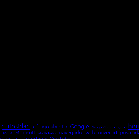
her
curiosidad
Google
código abierto
Google Chrome
guía
navegador web
novedad
privaci
Microsoft
Meta
a
Mozilla Firefox
Windows
p
YouTube