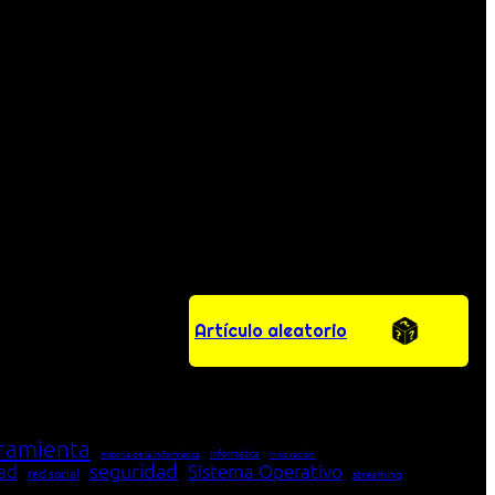
Artículo aleatorio
ramienta
Informática
historia de la Informática
innovación
seguridad
dad
Sistema Operativo
red social
streaming