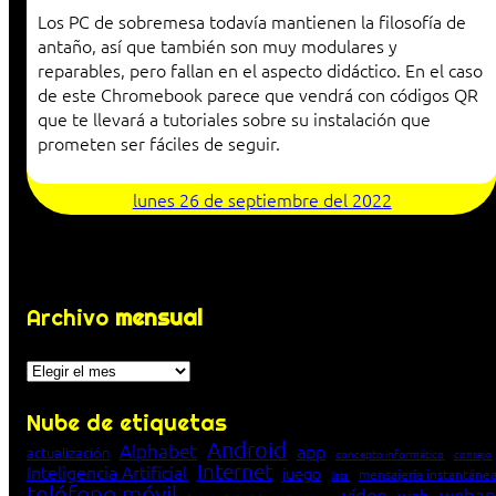
Los PC de sobremesa todavía mantienen la filosofía de
antaño, así que también son muy modulares y
reparables, pero fallan en el aspecto didáctico. En el caso
de este Chromebook parece que vendrá con códigos QR
que te llevará a tutoriales sobre su instalación que
prometen ser fáciles de seguir.
lunes 26 de septiembre del 2022
Archivo
mensual
Archivos
Nube de etiquetas
Android
Alphabet
app
actualización
concepto informático
consejo
Internet
Inteligencia Artificial
juego
mensajería instantáne
lista
teléfono móvil
vídeo
webap
web