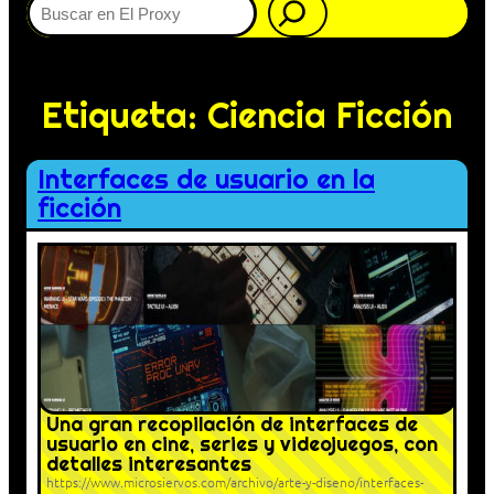
Etiqueta:
Ciencia Ficción
Interfaces de usuario en la
ficción
Una gran recopilación de interfaces de
usuario en cine, series y videojuegos, con
detalles interesantes
https://www.microsiervos.com/archivo/arte-y-diseno/interfaces-