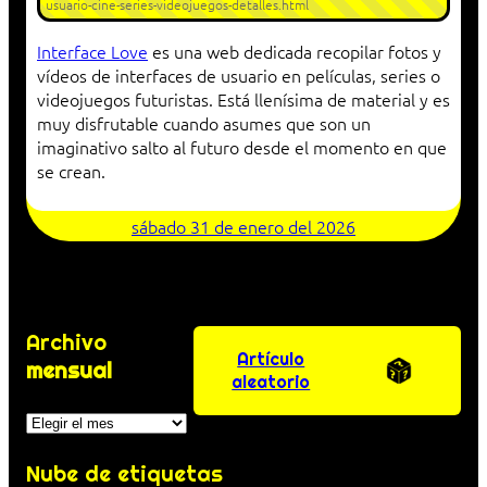
usuario-cine-series-videojuegos-detalles.html
Interface Love
es una web dedicada recopilar fotos y
vídeos de interfaces de usuario en películas, series o
videojuegos futuristas. Está llenísima de material y es
muy disfrutable cuando asumes que son un
imaginativo salto al futuro desde el momento en que
se crean.
sábado 31 de enero del 2026
Archivo
Artículo
mensual
aleatorio
Archivos
Nube de etiquetas