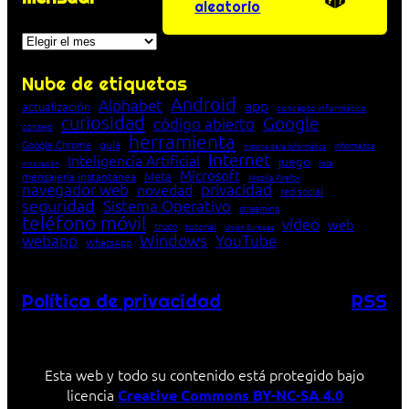
aleatorio
Archivos
Nube de etiquetas
Android
Alphabet
app
actualización
concepto informático
curiosidad
Google
código abierto
consejo
herramienta
Google Chrome
guía
Informática
historia de la Informática
Internet
Inteligencia Artificial
juego
lista
innovación
Microsoft
Meta
mensajería instantánea
Mozilla Firefox
navegador web
novedad
privacidad
red social
seguridad
Sistema Operativo
streaming
teléfono móvil
vídeo
web
truco
tutorial
Unión Europea
Windows
webapp
YouTube
WhatsApp
Política de privacidad
RSS
Esta web y todo su contenido está protegido bajo
licencia
Creative Commons BY-NC-SA 4.0