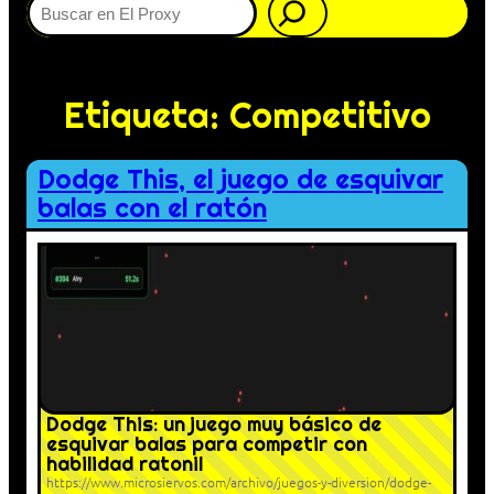
Etiqueta:
Competitivo
Dodge This, el juego de esquivar
balas con el ratón
Dodge This: un juego muy básico de
esquivar balas para competir con
habilidad ratonil
https://www.microsiervos.com/archivo/juegos-y-diversion/dodge-