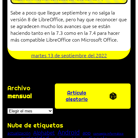
Sabe a poco que llegue septiembre y no salga la
versión 8 de LibreOffice, pero hay que reconocer que
se agradecen mucho los avances que se están
haciendo tanto en la 7.3 como en la 7.4 para hacer
más compatible LibreOffice con Microsoft Office.
martes 13 de septiembre del 2022
Archivo
Artículo
mensual
aleatorio
Archivos
Nube de etiquetas
Android
Alphabet
app
actualización
concepto informático