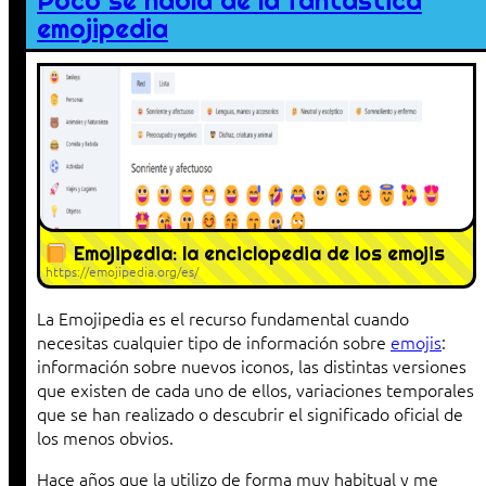
Poco se habla de la fantástica
emojipedia
Emojipedia: la enciclopedia de los emojis
https://emojipedia.org/es/
La Emojipedia es el recurso fundamental cuando
necesitas cualquier tipo de información sobre
emojis
:
información sobre nuevos iconos, las distintas versiones
que existen de cada uno de ellos, variaciones temporales
que se han realizado o descubrir el significado oficial de
los menos obvios.
Hace años que la utilizo de forma muy habitual y me