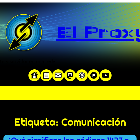
El Prox
te y servidor en una red»
Etiqueta:
Comunicación