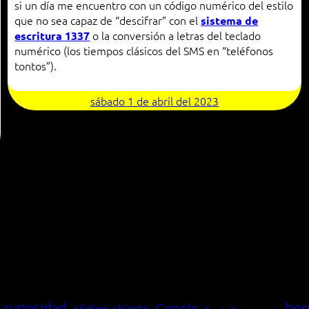
si un día me encuentro con un código numérico del estilo
que no sea capaz de “descifrar” con el
sistema de
o la conversión a letras del teclado
escritura 1337
numérico (los tiempos clásicos del SMS en “teléfonos
tontos”).
sábado 1 de abril del 2023
her
curiosidad
Google
código abierto