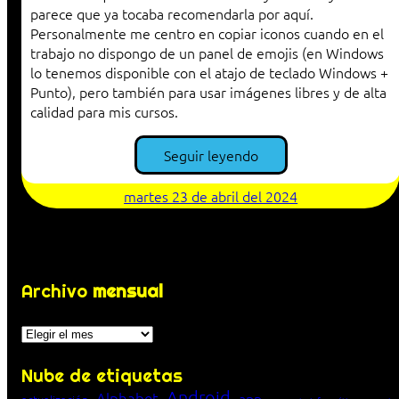
parece que ya tocaba recomendarla por aquí.
Personalmente me centro en copiar iconos cuando en el
trabajo no dispongo de un panel de emojis (en Windows
lo tenemos disponible con el atajo de teclado Windows +
Punto), pero también para usar imágenes libres y de alta
calidad para mis cursos.
Seguir leyendo
martes 23 de abril del 2024
Archivo
mensual
Archivos
Nube de etiquetas
Android
Alphabet
app