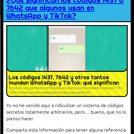
¿Qué significan los códigos 1437 o
7642 que algunos usan en
WhatsApp y TikTok?
Los códigos 1437, 7642 y otros tantos
inundan WhatsApp y TikTok: qué significan
https://www.genbeta.com/redes-sociales-y-comunidades/codigos-1437-
7642-otros-inundan-whatsapp-tiktok-que-significan
Yo no he venido aquí a ridiculizar un sistema de códigos
secretos totalmente arbitrarios, pero… bueno, que no lo
pienso hacer.
Comparto esta información para tener alguna referencia