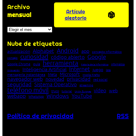
Archivo
Artículo
mensual
aleatorio
Archivos
Nube de etiquetas
Android
Alphabet
app
actualización
concepto informático
curiosidad
Google
código abierto
consejo
herramienta
Google Chrome
guía
Informática
historia de la Informática
Internet
Inteligencia Artificial
juego
lista
innovación
Microsoft
Meta
mensajería instantánea
Mozilla Firefox
navegador web
novedad
privacidad
red social
seguridad
Sistema Operativo
streaming
teléfono móvil
vídeo
web
truco
tutorial
Unión Europea
Windows
webapp
YouTube
WhatsApp
Política de privacidad
RSS