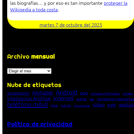
las biografías… y por eso es tan importante
proteger la
Wikipedia a toda costa
.
martes 7 de octubre del 2025
Archivo
mensual
Archivos
Nube de etiquetas
Android
Alphabet
app
actualización
concepto informático
consejo
Internet
Inteligencia Artificial
juego
mensajería instantáne
lista
teléfono móvil
vídeo
webap
web
truco
tutorial
Unión Europea
Política de privacidad