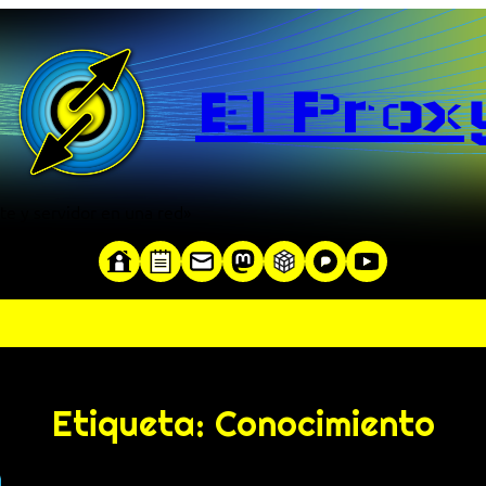
El Prox
te y servidor en una red»
Etiqueta:
Conocimiento