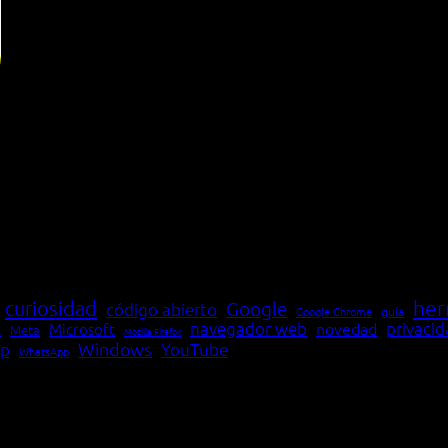
her
curiosidad
Google
código abierto
Google Chrome
guía
navegador web
novedad
privaci
Microsoft
Meta
a
Mozilla Firefox
Windows
p
YouTube
WhatsApp