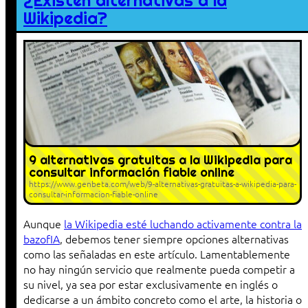
¿Existen alternativas a la
Wikipedia?
9 alternativas gratuitas a la Wikipedia para
consultar información fiable online
https://www.genbeta.com/web/9-alternativas-gratuitas-a-wikipedia-para-
consultar-informacion-fiable-online
Aunque
la Wikipedia esté luchando activamente contra la
bazofIA
, debemos tener siempre opciones alternativas
como las señaladas en este artículo. Lamentablemente
no hay ningún servicio que realmente pueda competir a
su nivel, ya sea por estar exclusivamente en inglés o
dedicarse a un ámbito concreto como el arte, la historia o