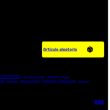
Artículo aleatorio
ramienta
Informática
historia de la Informática
innovación
seguridad
dad
Sistema Operativo
red social
streaming
RSS