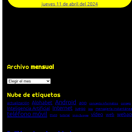
jueves 11 de abril del 2024
Archivo
mensual
Archivos
Nube de etiquetas
Android
Alphabet
app
actualización
concepto informático
consejo
Internet
Inteligencia Artificial
juego
mensajería instantáne
lista
teléfono móvil
vídeo
webap
web
truco
tutorial
Unión Europea