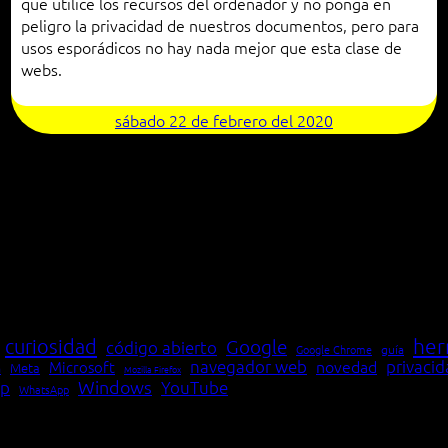
que utilice los recursos del ordenador y no ponga en
peligro la privacidad de nuestros documentos, pero para
usos esporádicos no hay nada mejor que esta clase de
webs.
sábado 22 de febrero del 2020
her
curiosidad
Google
código abierto
Google Chrome
guía
navegador web
novedad
privaci
Microsoft
Meta
a
Mozilla Firefox
Windows
p
YouTube
WhatsApp