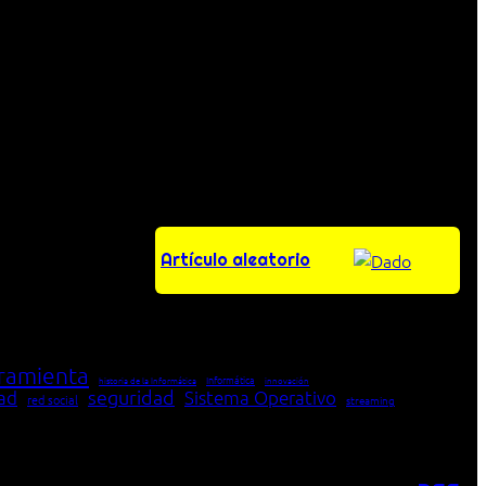
Artículo aleatorio
ramienta
Informática
historia de la Informática
innovación
seguridad
dad
Sistema Operativo
red social
streaming