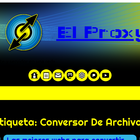
El Prox
te y servidor en una red»
tiqueta:
Conversor De Archiv