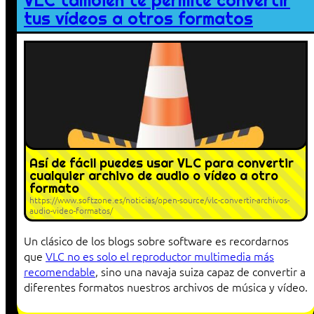
VLC también te permite convertir
tus vídeos a otros formatos
Así de fácil puedes usar VLC para convertir
cualquier archivo de audio o vídeo a otro
formato
https://www.softzone.es/noticias/open-source/vlc-convertir-archivos-
audio-video-formatos/
Un clásico de los blogs sobre software es recordarnos
que
VLC no es solo el reproductor multimedia más
recomendable
, sino una navaja suiza capaz de convertir a
diferentes formatos nuestros archivos de música y vídeo.