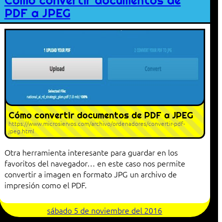
Cómo convertir documentos de
PDF a JPEG
Cómo convertir documentos de PDF a JPEG
https://www.microsiervos.com/archivo/ordenadores/convertir-pdf-
jpeg.html
Otra herramienta interesante para guardar en los
favoritos del navegador… en este caso nos permite
convertir a imagen en formato JPG un archivo de
impresión como el PDF.
sábado 5 de noviembre del 2016