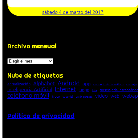
sábado 4 de marzo del 2017
Archivo
mensual
Archivos
Nube de etiquetas
Android
Alphabet
app
actualización
concepto informático
consejo
Internet
Inteligencia Artificial
juego
mensajería instantáne
lista
teléfono móvil
vídeo
webap
web
truco
tutorial
Unión Europea
Política de privacidad