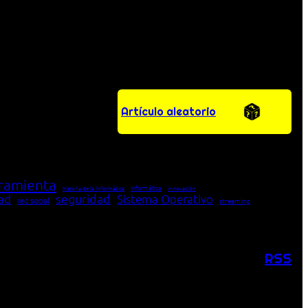
Artículo aleatorio
ramienta
Informática
historia de la Informática
innovación
seguridad
dad
Sistema Operativo
red social
streaming
RSS