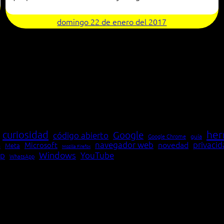
domingo 22 de enero del 2017
her
curiosidad
Google
código abierto
Google Chrome
guía
navegador web
novedad
privaci
Microsoft
Meta
a
Mozilla Firefox
Windows
p
YouTube
WhatsApp