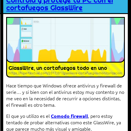
Controla y protege tu PC con el
cortafuegos GlassWire
GlassWire, un cortafuegos todo en uno
https://hipertextual.com/2017/01/glasswire-cortafuegos-monitorizacion
Hace tiempo que Windows ofrece antivirus y firewall de
serie… y si bien con el antivirus estoy muy contento y no
me veo en la necesidad de recurrir a opciones distintas,
el firewall es otro tema.
El que yo utilizo es el
, pero estoy
Comodo firewall
tentado de probar alternativas como este GlassWire, ya
que parece mucho más visual y amigable.