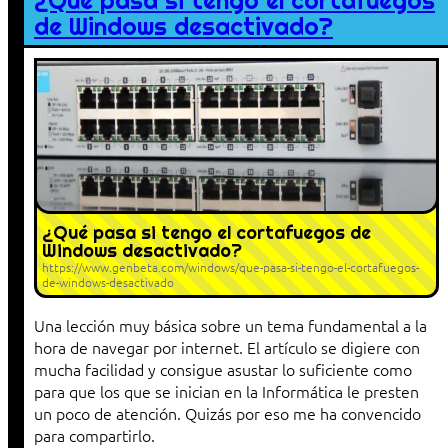
¿Qué pasa si tengo el cortafuegos
de Windows desactivado?
¿Qué pasa si tengo el cortafuegos de
Windows desactivado?
https://www.genbeta.com/windows/que-pasa-si-tengo-el-cortafuegos-
de-windows-desactivado
Una lección muy básica sobre un tema fundamental a la
hora de navegar por internet. El artículo se digiere con
mucha facilidad y consigue asustar lo suficiente como
para que los que se inician en la Informática le presten
un poco de atención. Quizás por eso me ha convencido
para compartirlo.