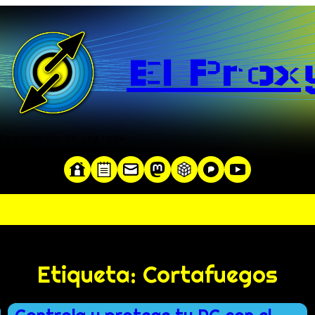
El Prox
te y servidor en una red»
Etiqueta:
Cortafuegos