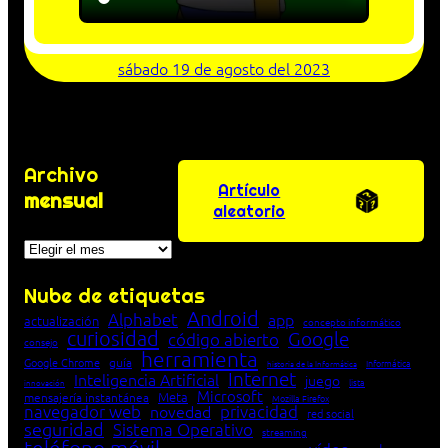
sábado 19 de agosto del 2023
Archivo
Artículo
mensual
aleatorio
Archivos
Nube de etiquetas
Android
Alphabet
app
actualización
concepto informático
curiosidad
Google
código abierto
consejo
herramienta
Google Chrome
guía
Informática
historia de la Informática
Internet
Inteligencia Artificial
juego
lista
innovación
Microsoft
Meta
mensajería instantánea
Mozilla Firefox
navegador web
novedad
privacidad
red social
seguridad
Sistema Operativo
streaming
teléfono móvil