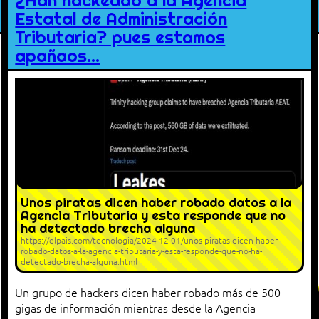
¿Han hackeado a la Agencia
Estatal de Administración
Tributaria? pues estamos
apañaos…
Unos piratas dicen haber robado datos a la
Agencia Tributaria y esta responde que no
ha detectado brecha alguna
https://elpais.com/tecnologia/2024-12-01/unos-piratas-dicen-haber-
robado-datos-a-la-agencia-tributaria-y-esta-responde-que-no-ha-
detectado-brecha-alguna.html
Un grupo de hackers dicen haber robado más de 500
gigas de información mientras desde la Agencia