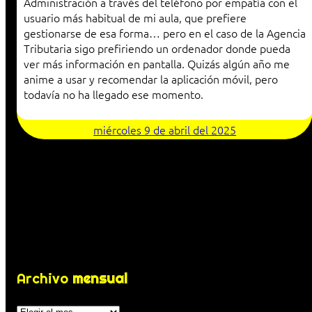
Administración a través del teléfono por empatía con el
usuario más habitual de mi aula, que prefiere
gestionarse de esa forma… pero en el caso de la Agencia
Tributaria sigo prefiriendo un ordenador donde pueda
ver más información en pantalla. Quizás algún año me
anime a usar y recomendar la aplicación móvil, pero
todavía no ha llegado ese momento.
miércoles 9 de abril del 2025
Archivo
mensual
Archivos