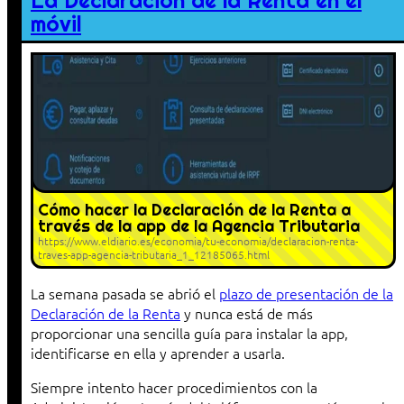
La Declaración de la Renta en el
móvil
Cómo hacer la Declaración de la Renta a
través de la app de la Agencia Tributaria
https://www.eldiario.es/economia/tu-economia/declaracion-renta-
traves-app-agencia-tributaria_1_12185065.html
La semana pasada se abrió el
plazo de presentación de la
Declaración de la Renta
y nunca está de más
proporcionar una sencilla guía para instalar la app,
identificarse en ella y aprender a usarla.
Siempre intento hacer procedimientos con la