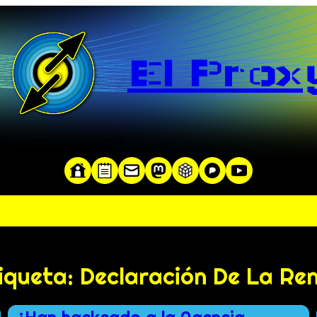
El Prox
te y servidor en una red»
iqueta:
Declaración De La Re