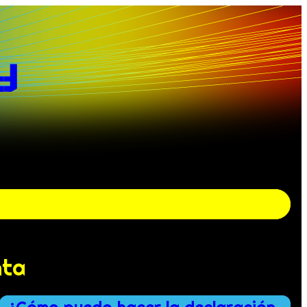
y
nta