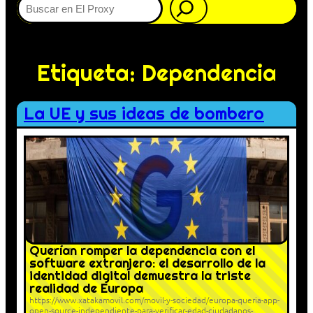
Etiqueta:
Dependencia
La UE y sus ideas de bombero
Querían romper la dependencia con el
software extranjero: el desarrollo de la
identidad digital demuestra la triste
realidad de Europa
https://www.xatakamovil.com/movil-y-sociedad/europa-queria-app-
open-source-independiente-para-verificar-edad-ciudadanos-