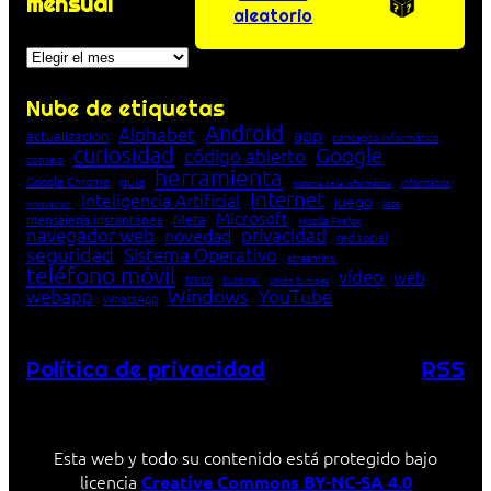
mensual
aleatorio
Archivos
Nube de etiquetas
Android
Alphabet
app
actualización
concepto informático
curiosidad
Google
código abierto
consejo
herramienta
Google Chrome
guía
Informática
historia de la Informática
Internet
Inteligencia Artificial
juego
lista
innovación
Microsoft
Meta
mensajería instantánea
Mozilla Firefox
navegador web
novedad
privacidad
red social
seguridad
Sistema Operativo
streaming
teléfono móvil
vídeo
web
truco
tutorial
Unión Europea
Windows
webapp
YouTube
WhatsApp
Política de privacidad
RSS
Esta web y todo su contenido está protegido bajo
licencia
Creative Commons BY-NC-SA 4.0