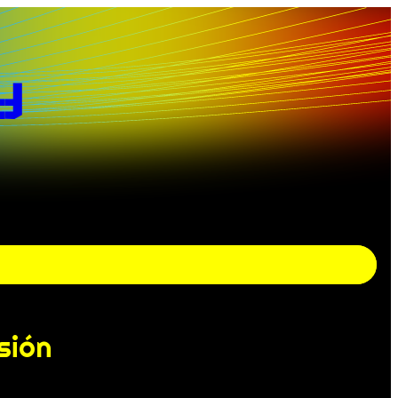
y
sión