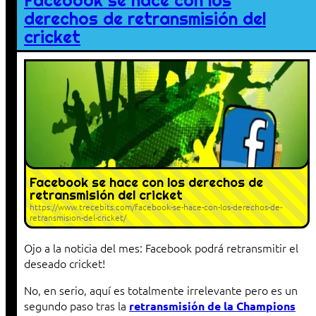
Facebook se hace con los
derechos de retransmisión del
cricket
Facebook se hace con los derechos de
retransmisión del cricket
https://www.trecebits.com/facebook-se-hace-con-los-derechos-de-
retransmision-del-cricket/
Ojo a la noticia del mes: Facebook podrá retransmitir el
deseado cricket!
No, en serio, aquí es totalmente irrelevante pero es un
segundo paso tras la
retransmisión de la Champions