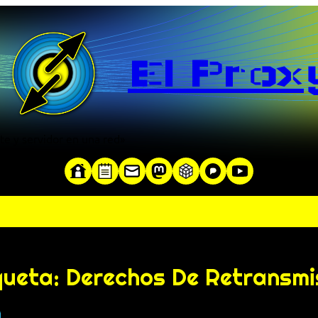
El Prox
te y servidor en una red»
queta:
Derechos De Retransmi