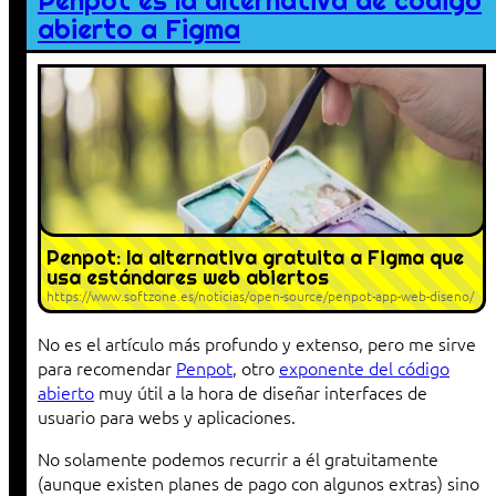
Penpot es la alternativa de código
abierto a Figma
Penpot: la alternativa gratuita a Figma que
usa estándares web abiertos
https://www.softzone.es/noticias/open-source/penpot-app-web-diseno/
No es el artículo más profundo y extenso, pero me sirve
para recomendar
Penpot
, otro
exponente del código
abierto
muy útil a la hora de diseñar interfaces de
usuario para webs y aplicaciones.
No solamente podemos recurrir a él gratuitamente
(aunque existen planes de pago con algunos extras) sino