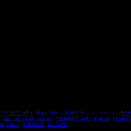
her
curiosidad
Google
código abierto
Google Chrome
guía
navegador web
novedad
privaci
Microsoft
Meta
a
Mozilla Firefox
Windows
p
YouTube
WhatsApp