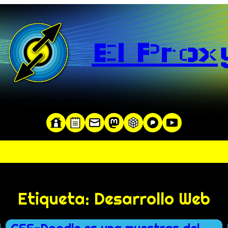
El Prox
te y servidor en una red»
Etiqueta:
Desarrollo Web