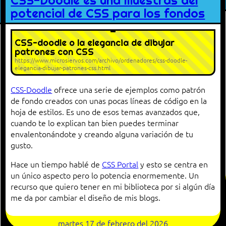
CSS-Doodle es una muestras del
potencial de CSS para los fondos
CSS-doodle o la elegancia de dibujar
patrones con CSS
https://www.microsiervos.com/archivo/ordenadores/css-doodle-
elegancia-dibujar-patrones-css.html
CSS-Doodle
ofrece una serie de ejemplos como patrón
de fondo creados con unas pocas líneas de código en la
hoja de estilos. Es uno de esos temas avanzados que,
cuando te lo explican tan bien puedes terminar
envalentonándote y creando alguna variación de tu
gusto.
Hace un tiempo hablé de
CSS Portal
y esto se centra en
un único aspecto pero lo potencia enormemente. Un
recurso que quiero tener en mi biblioteca por si algún día
me da por cambiar el diseño de mis blogs.
martes 17 de febrero del 2026