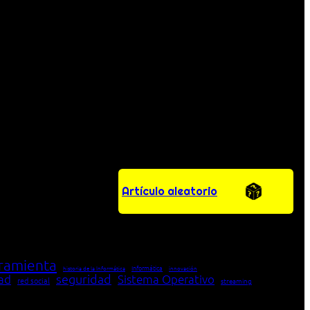
Artículo aleatorio
ramienta
Informática
historia de la Informática
innovación
seguridad
dad
Sistema Operativo
red social
streaming