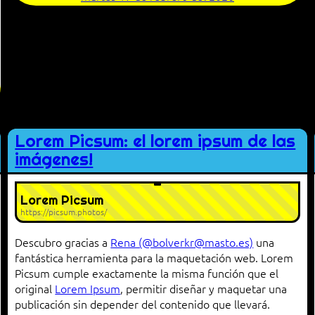
Lorem Picsum: el lorem ipsum de las
imágenes!
Lorem Picsum
https://picsum.photos/
Descubro gracias a
Rena (@bolverkr@masto.es)
una
fantástica herramienta para la maquetación web. Lorem
Picsum cumple exactamente la misma función que el
original
Lorem Ipsum
, permitir diseñar y maquetar una
publicación sin depender del contenido que llevará.