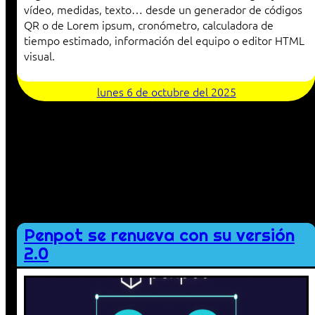
vídeo, medidas, texto… desde un generador de códigos
QR o de Lorem ipsum, cronómetro, calculadora de
tiempo estimado, información del equipo o editor HTML
visual.
lunes 6 de octubre del 2025
Penpot se renueva con su versión
2.0