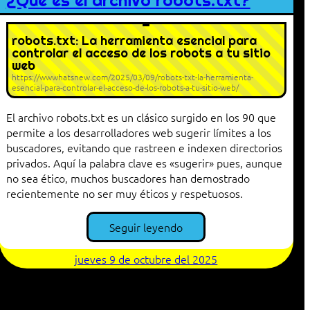
¿Qué es el archivo robots.txt?
robots.txt: La herramienta esencial para
controlar el acceso de los robots a tu sitio
web
https://wwwhatsnew.com/2025/03/09/robots-txt-la-herramienta-
esencial-para-controlar-el-acceso-de-los-robots-a-tu-sitio-web/
El archivo robots.txt es un clásico surgido en los 90 que
permite a los desarrolladores web sugerir límites a los
buscadores, evitando que rastreen e indexen directorios
privados. Aquí la palabra clave es «sugerir» pues, aunque
no sea ético, muchos buscadores han demostrado
recientemente no ser muy éticos y respetuosos.
Seguir leyendo
jueves 9 de octubre del 2025