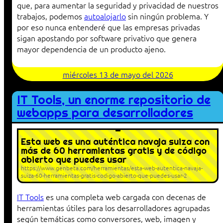
que, para aumentar la seguridad y privacidad de nuestros
trabajos, podemos
autoalojarlo
sin ningún problema. Y
por eso nunca entenderé que las empresas privadas
sigan apostando por software privativo que genera
mayor dependencia de un producto ajeno.
miércoles 13 de mayo del 2026
IT Tools, un enorme repositorio de
webapps para desarrolladores
Esta web es una auténtica navaja suiza con
más de 60 herramientas gratis y de código
abierto que puedes usar
https://www.genbeta.com/herramientas/esta-web-autentica-navaja-
suiza-60-herramientas-gratis-codigo-abierto-que-puedes-usar-2
IT Tools
es una completa web cargada con decenas de
herramientas útiles para los desarrolladores agrupadas
según temáticas como conversores, web, imagen y