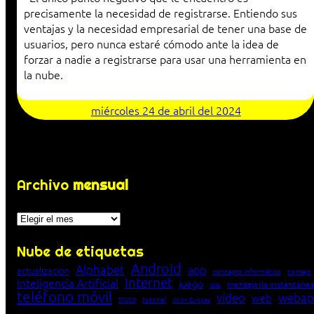
precisamente la necesidad de registrarse. Entiendo sus
ventajas y la necesidad empresarial de tener una base de
usuarios, pero nunca estaré cómodo ante la idea de
forzar a nadie a registrarse para usar una herramienta en
la nube.
miércoles 24 de abril del 2024
Archivo
mensual
Archivos
Nube de etiquetas
Android
Alphabet
app
actualización
concepto informático
consejo
Internet
Inteligencia Artificial
juego
mensajería instantáne
lista
teléfono móvil
vídeo
webap
web
truco
tutorial
Unión Europea