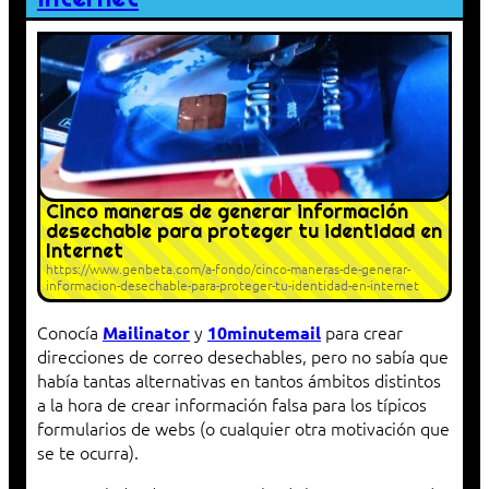
Cinco maneras de generar información
desechable para proteger tu identidad en
Internet
https://www.genbeta.com/a-fondo/cinco-maneras-de-generar-
informacion-desechable-para-proteger-tu-identidad-en-internet
Conocía
y
para crear
Mailinator
10minutemail
direcciones de correo desechables, pero no sabía que
había tantas alternativas en tantos ámbitos distintos
a la hora de crear información falsa para los típicos
formularios de webs (o cualquier otra motivación que
se te ocurra).