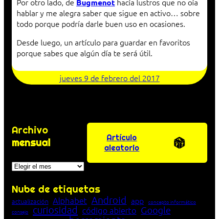
Por otro lado, de
hacía lustros que no oía
Bugmenot
hablar y me alegra saber que sigue en activo… sobre
todo porque podría darle buen uso en ocasiones.
Desde luego, un artículo para guardar en favoritos
porque sabes que algún día te será útil.
jueves 9 de febrero del 2017
Archivo
Artículo
mensual
aleatorio
Archivos
Nube de etiquetas
Android
Alphabet
app
actualización
concepto informático
curiosidad
Google
código abierto
consejo