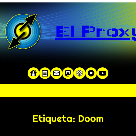
El Prox
te y servidor en una red»
Etiqueta:
Doom