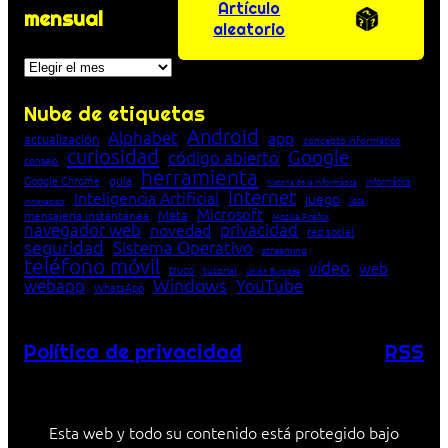
Artículo
mensual
aleatorio
Archivos
Nube de etiquetas
Android
Alphabet
app
actualización
concepto informático
curiosidad
Google
código abierto
consejo
herramienta
Google Chrome
guía
Informática
historia de la Informática
Internet
Inteligencia Artificial
juego
lista
innovación
Microsoft
Meta
mensajería instantánea
Mozilla Firefox
navegador web
novedad
privacidad
red social
seguridad
Sistema Operativo
streaming
teléfono móvil
vídeo
web
truco
tutorial
Unión Europea
Windows
webapp
YouTube
WhatsApp
Política de privacidad
RSS
Esta web y todo su contenido está protegido bajo