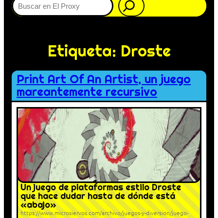
Etiqueta:
Droste
Print Art Of An Artist, un juego
mareantemente recursivo
Un juego de plataformas estilo Droste
que hace dudar hasta de dónde está
«abajo»
https://www.microsiervos.com/archivo/juegos-y-diversion/juego-