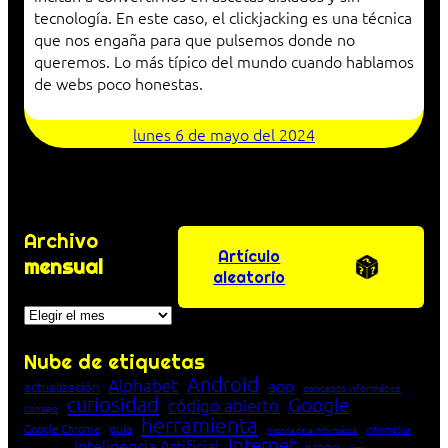
tecnología. En este caso, el clickjacking es una técnica
que nos engaña para que pulsemos donde no
queremos. Lo más típico del mundo cuando hablamos
de webs poco honestas.
lunes 6 de mayo del 2024
Archivo
Artículo
mensual
aleatorio
Archivos
Nube de etiquetas
Android
Alphabet
app
actualización
concepto informático
curiosidad
Google
código abierto
consejo
herramienta
Google Chrome
guía
Informática
historia de la Informática
Internet
Inteligencia Artificial
juego
lista