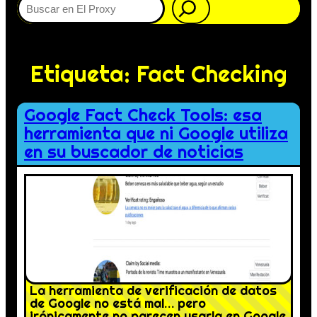
Etiqueta:
Fact Checking
Google Fact Check Tools: esa
herramienta que ni Google utiliza
en su buscador de noticias
La herramienta de verificación de datos
de Google no está mal… pero
irónicamente no parecen usarla en Google