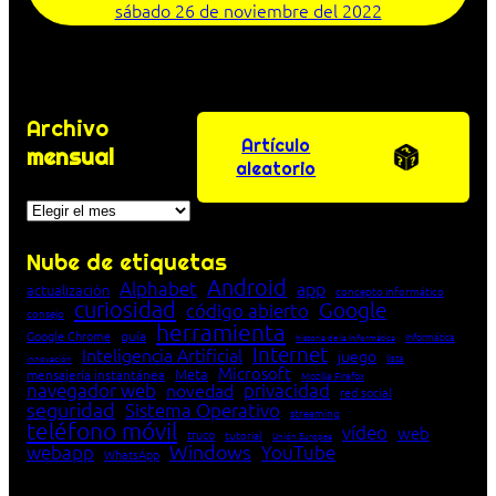
sábado 26 de noviembre del 2022
Archivo
Artículo
mensual
aleatorio
Archivos
Nube de etiquetas
Android
Alphabet
app
actualización
concepto informático
curiosidad
Google
código abierto
consejo
herramienta
Google Chrome
guía
Informática
historia de la Informática
Internet
Inteligencia Artificial
juego
lista
innovación
Microsoft
Meta
mensajería instantánea
Mozilla Firefox
navegador web
novedad
privacidad
red social
seguridad
Sistema Operativo
streaming
teléfono móvil
vídeo
web
truco
tutorial
Unión Europea
Windows
webapp
YouTube
WhatsApp