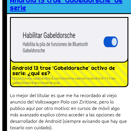
Android 13 trae ‘Gabeldorsche’ de
serie
Android 13 trae ‘Gabeldorsche’ activo de
serie: ¿qué es?
https://www.xatakandroid.com/sistema-operativo/android-13-trae-
gabeldorsche-activo-serie-que
Lo mejor del titular es que me ha recordado al viejo
anuncio del Volkswagen Polo con Ziritione, pero lo
publico aquí por otro motivo: en cursos de móvil algo
más avanzado explico cómo acceder a las opciones de
desarrollador de Android (siempre avisando que hay que
tocarlo con cuidado).