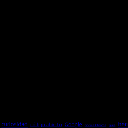
her
curiosidad
Google
código abierto
Google Chrome
guía