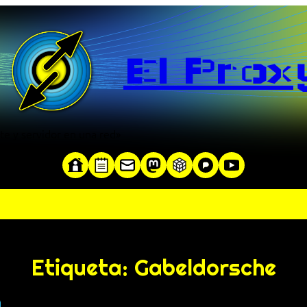
El Prox
te y servidor en una red»
Etiqueta:
Gabeldorsche