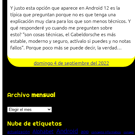
Y justo esta opción que aparece en Android 12 es la
típica que preguntan porque no es que tenga una
explicación muy clara para los que son menos técnicos. Y
qué responderé yo cuando me pregunten sobre
esto? “son cosas técnicas, el Gabeldorsche es más
estable, moderno y seguro, actívalo si puedes y no notas
fallos”. Porque poco más se puede decir, la verdad…
domingo 4 de septiembre del 2022
Archivo
mensual
Archivos
Nube de etiquetas
Android
Alphabet
app
actualización
concepto informático
consejo