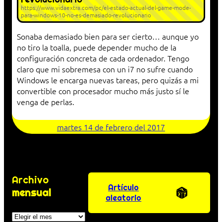
https://www.vidaextra.com/pc/el-estado-actual-del-game-mode-
para-windows-10-no-es-demasiado-revolucionario
Sonaba demasiado bien para ser cierto… aunque yo
no tiro la toalla, puede depender mucho de la
configuración concreta de cada ordenador. Tengo
claro que mi sobremesa con un i7 no sufre cuando
Windows le encarga nuevas tareas, pero quizás a mi
convertible con procesador mucho más justo sí le
venga de perlas.
martes 14 de febrero del 2017
Archivo
Artículo
mensual
aleatorio
Archivos