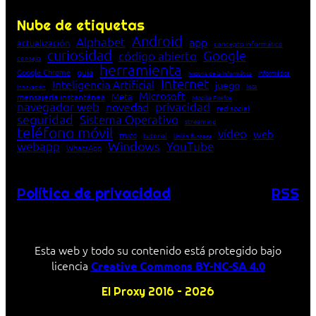
Nube de etiquetas
Android
Alphabet
app
actualización
concepto informático
curiosidad
Google
código abierto
consejo
herramienta
Google Chrome
guía
Informática
historia de la Informática
Internet
Inteligencia Artificial
juego
lista
innovación
Microsoft
Meta
mensajería instantánea
Mozilla Firefox
navegador web
novedad
privacidad
red social
seguridad
Sistema Operativo
streaming
teléfono móvil
vídeo
web
truco
tutorial
Unión Europea
Windows
webapp
YouTube
WhatsApp
Política de privacidad
RSS
Esta web y todo su contenido está protegido bajo
licencia
Creative Commons BY-NC-SA 4.0
El Proxy 2016 – 2026