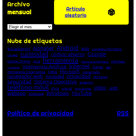
Archivo
Artículo
mensual
aleatorio
Archivos
Nube de etiquetas
Android
Alphabet
app
actualización
concepto informático
curiosidad
Google
código abierto
consejo
herramienta
Google Chrome
guía
Informática
historia de la Informática
Internet
Inteligencia Artificial
juego
lista
innovación
Microsoft
Meta
mensajería instantánea
Mozilla Firefox
navegador web
novedad
privacidad
red social
seguridad
Sistema Operativo
streaming
teléfono móvil
vídeo
web
truco
tutorial
Unión Europea
Windows
webapp
YouTube
WhatsApp
Política de privacidad
RSS