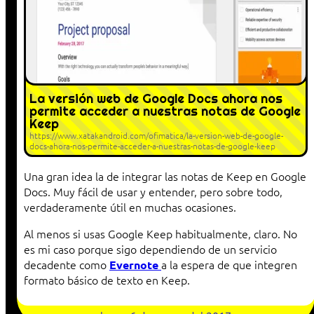
La versión web de Google Docs ahora nos
permite acceder a nuestras notas de Google
Keep
https://www.xatakandroid.com/ofimatica/la-version-web-de-google-
docs-ahora-nos-permite-acceder-a-nuestras-notas-de-google-keep
Una gran idea la de integrar las notas de Keep en Google
Docs. Muy fácil de usar y entender, pero sobre todo,
verdaderamente útil en muchas ocasiones.
Al menos si usas Google Keep habitualmente, claro. No
es mi caso porque sigo dependiendo de un servicio
decadente como
a la espera de que integren
Evernote
formato básico de texto en Keep.