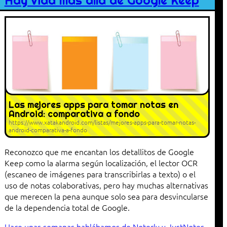
Hay vida más allá de Google Keep
Las mejores apps para tomar notas en
Android: comparativa a fondo
https://www.xatakandroid.com/listas/mejores-apps-para-tomar-notas-
android-comparativa-a-fondo
Reconozco que me encantan los detallitos de Google
Keep como la alarma según localización, el lector OCR
(escaneo de imágenes para transcribirlas a texto) o el
uso de notas colaborativas, pero hay muchas alternativas
que merecen la pena aunque solo sea para desvincularse
de la dependencia total de Google.
Hace unas semanas hablábamos de Noterly y JustNotes
,