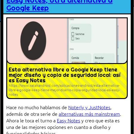
Easy Notes, otra alternativa a
Google Keep
Esta alternativa libre a Google Keep tiene
mejor diseño y copia de seguridad local: así
es Easy Notes
https://www.xatakandroid.com/aplicaciones-android/esta-alternativa-
libre-a-google-keep-tiene-mejor-diseno-copia-seguridad-local-asi-easy-
notes
Hace no mucho hablamos de
Noterly y JustNotes
,
además de otra serie de
alternativas más mainstream
.
Ahora le toca el turno a
Easy Notes
y creo que esta es
una de las mejores opciones en cuanto a diseño y
funcionalidades básicas.