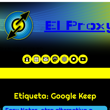
El Prox
te y servidor en una red»
Etiqueta:
Google Keep