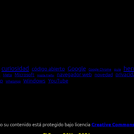
her
curiosidad
Google
código abierto
Google Chrome
guía
navegador web
novedad
privaci
Microsoft
Meta
a
Mozilla Firefox
Windows
p
YouTube
WhatsApp
o su contenido está protegido bajo licencia
Creative Commons