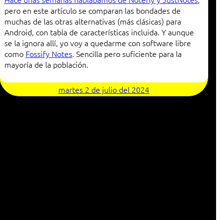
pero en este artículo se comparan las bondades de
muchas de las otras alternativas (más clásicas) para
Android, con tabla de características incluida. Y aunque
se la ignora allí, yo voy a quedarme con software libre
como
Fossify Notes
. Sencilla pero suficiente para la
mayoría de la población.
martes 2 de julio del 2024