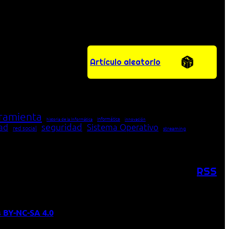
Artículo aleatorio
ramienta
Informática
historia de la Informática
innovación
seguridad
dad
Sistema Operativo
red social
streaming
RSS
 BY-NC-SA 4.0