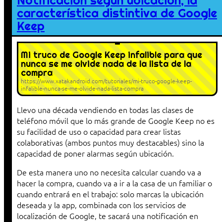
Notificación según ubicación, la
característica distintiva de Google
Keep
Mi truco de Google Keep infalible para que
nunca se me olvide nada de la lista de la
compra
https://www.xatakandroid.com/tutoriales/mi-truco-google-keep-
infalible-nunca-se-me-olvide-nada-lista-compra
Llevo una década vendiendo en todas las clases de
teléfono móvil que lo más grande de Google Keep no es
su facilidad de uso o capacidad para crear listas
colaborativas (ambos puntos muy destacables) sino la
capacidad de poner alarmas según ubicación.
De esta manera uno no necesita calcular cuando va a
hacer la compra, cuando va a ir a la casa de un familiar o
cuando entrará en el trabajo: solo marcas la ubicación
deseada y la app, combinada con los servicios de
localización de Google, te sacará una notificación en