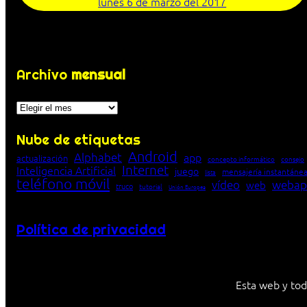
lunes 6 de marzo del 2017
Archivo
mensual
Archivos
Nube de etiquetas
Android
Alphabet
app
actualización
concepto informático
consejo
Internet
Inteligencia Artificial
juego
mensajería instantáne
lista
teléfono móvil
vídeo
webap
web
truco
tutorial
Unión Europea
Política de privacidad
Esta web y tod