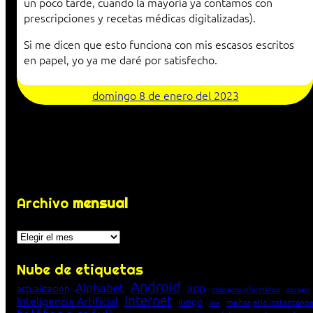
un poco tarde, cuando la mayoría ya contamos con
prescripciones y recetas médicas digitalizadas).
Si me dicen que esto funciona con mis escasos escritos
en papel, yo ya me daré por satisfecho.
domingo 8 de enero del 2023
Archivo
mensual
Archivos
Nube de etiquetas
Android
Alphabet
app
actualización
concepto informático
consejo
Internet
Inteligencia Artificial
juego
mensajería instantáne
lista