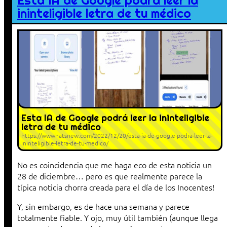
Esta IA de Google podrá leer la
ininteligible letra de tu médico
Esta IA de Google podrá leer la ininteligible
letra de tu médico
https://wwwhatsnew.com/2022/12/20/esta-ia-de-google-podra-leer-la-
ininteligible-letra-de-tu-medico/
No es coincidencia que me haga eco de esta noticia un
28 de diciembre… pero es que realmente parece la
típica noticia chorra creada para el día de los Inocentes!
Y, sin embargo, es de hace una semana y parece
totalmente fiable. Y ojo, muy útil también (aunque llega