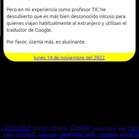
Pero en mi experiencia como profesor TIC he
descubierto que es más bien desconocido inlcuso para
quienes viajan habitualmente al extranjero y utilizan el
traductor de Google.
Por favor, úsenla más, es alucinante.
lunes 14 de noviembre del 2022
her
curiosidad
Google
código abierto
Google Chrome
guía
navegador web
novedad
privaci
Microsoft
Meta
a
Mozilla Firefox