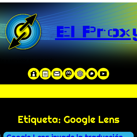
El Prox
te y servidor en una red»
Etiqueta:
Google Lens