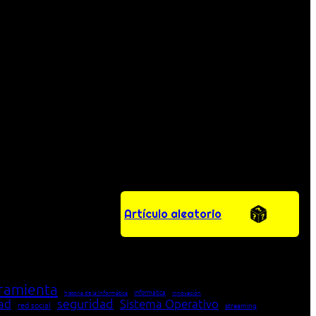
Artículo aleatorio
ramienta
Informática
historia de la Informática
innovación
seguridad
dad
Sistema Operativo
red social
streaming