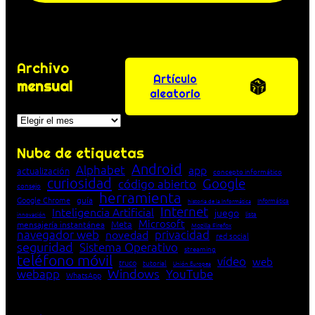
Archivo
Artículo
mensual
aleatorio
Archivos
Nube de etiquetas
Android
Alphabet
app
actualización
concepto informático
curiosidad
Google
código abierto
consejo
herramienta
Google Chrome
guía
Informática
historia de la Informática
Internet
Inteligencia Artificial
juego
lista
innovación
Microsoft
Meta
mensajería instantánea
Mozilla Firefox
navegador web
novedad
privacidad
red social
seguridad
Sistema Operativo
streaming
teléfono móvil
vídeo
web
truco
tutorial
Unión Europea
Windows
webapp
YouTube
WhatsApp