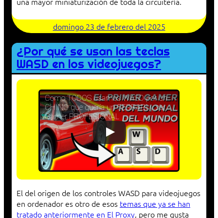
una mayor miniaturización de toda la circuitería.
domingo 23 de febrero del 2025
¿Por qué se usan las teclas
WASD en los videojuegos?
Como TODOS usamos WASD por un
CHINO que quería un FERRARI y ser
Gamer PROFESIONAL
El del origen de los controles WASD para videojuegos
en ordenador es otro de esos
temas que ya se han
tratado anteriormente en El Proxy
, pero me gusta