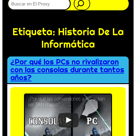
Etiqueta:
Historia De La
Informática
¿Por qué los PCs no rivalizaron
con las consolas durante tantos
años?
¿Por qué las conversiones a PC solían
ser TAN malas?