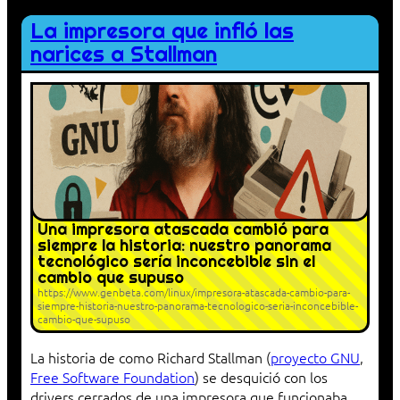
La impresora que infló las
narices a Stallman
Una impresora atascada cambió para
siempre la historia: nuestro panorama
tecnológico sería inconcebible sin el
cambio que supuso
https://www.genbeta.com/linux/impresora-atascada-cambio-para-
siempre-historia-nuestro-panorama-tecnologico-seria-inconcebible-
cambio-que-supuso
La historia de como Richard Stallman (
proyecto GNU
,
Free Software Foundation
) se desquició con los
drivers cerrados de una impresora que funcionaba