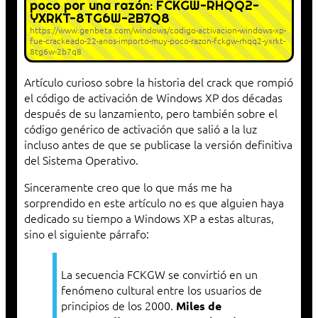
poco por una razón: FCKGW-RHQQ2-
YXRKT-8TG6W-2B7Q8
https://www.genbeta.com/windows/codigo-activacion-windows-xp-
fue-crackeado-22-anos-importo-muy-poco-razon-fckgw-rhqq2-yxrkt-
8tg6w-2b7q8
Artículo curioso sobre la historia del crack que rompió
el código de activación de Windows XP dos décadas
después de su lanzamiento, pero también sobre el
código genérico de activación que salió a la luz
incluso antes de que se publicase la versión definitiva
del Sistema Operativo.
Sinceramente creo que lo que más me ha
sorprendido en este artículo no es que alguien haya
dedicado su tiempo a Windows XP a estas alturas,
sino el siguiente párrafo:
La secuencia FCKGW se convirtió en un
fenómeno cultural entre los usuarios de
principios de los 2000.
Miles de