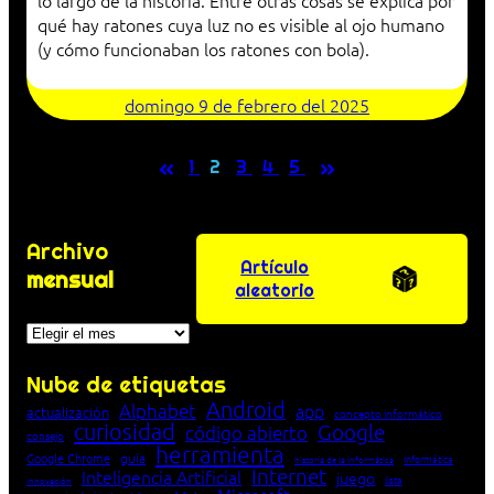
qué hay ratones cuya luz no es visible al ojo humano
(y cómo funcionaban los ratones con bola).
domingo 9 de febrero del 2025
«
»
1
2
3
4
5
Archivo
Artículo
mensual
aleatorio
Archivos
Nube de etiquetas
Android
Alphabet
app
actualización
concepto informático
curiosidad
Google
código abierto
consejo
herramienta
Google Chrome
guía
Informática
historia de la Informática
Internet
Inteligencia Artificial
juego
lista
innovación