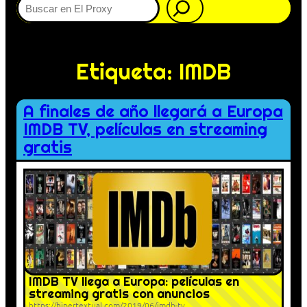
Etiqueta:
IMDB
A finales de año llegará a Europa
IMDB TV, películas en streaming
gratis
IMDB TV llega a Europa: películas en
streaming gratis con anuncios
https://hipertextual.com/2019/06/imdb-tv