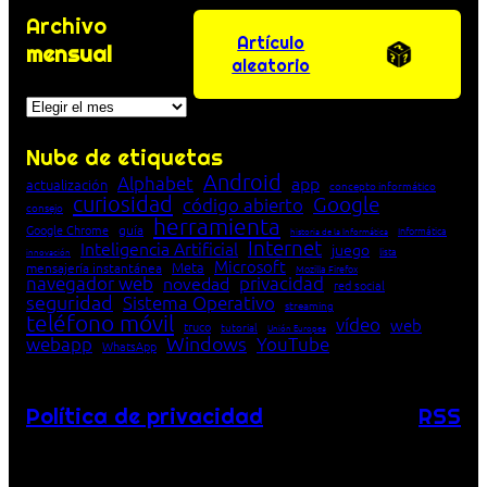
Archivo
Artículo
mensual
aleatorio
Archivos
Nube de etiquetas
Android
Alphabet
app
actualización
concepto informático
curiosidad
Google
código abierto
consejo
herramienta
Google Chrome
guía
Informática
historia de la Informática
Internet
Inteligencia Artificial
juego
lista
innovación
Microsoft
Meta
mensajería instantánea
Mozilla Firefox
navegador web
novedad
privacidad
red social
seguridad
Sistema Operativo
streaming
teléfono móvil
vídeo
web
truco
tutorial
Unión Europea
Windows
webapp
YouTube
WhatsApp
Política de privacidad
RSS