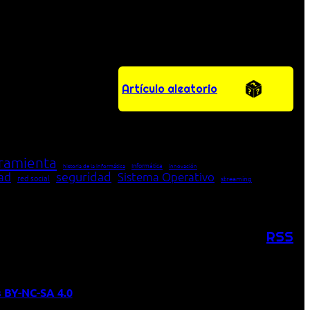
Artículo aleatorio
ramienta
Informática
historia de la Informática
innovación
seguridad
dad
Sistema Operativo
red social
streaming
RSS
 BY-NC-SA 4.0