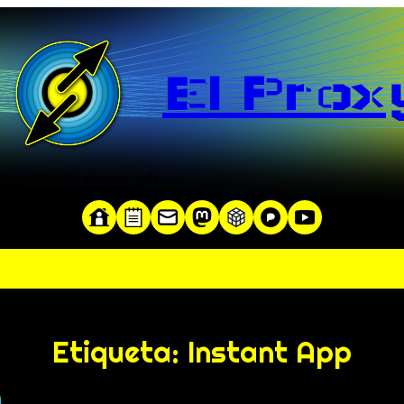
El Prox
te y servidor en una red»
Etiqueta:
Instant App