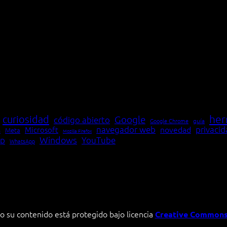
her
curiosidad
Google
código abierto
Google Chrome
guía
navegador web
novedad
privaci
Microsoft
Meta
a
Mozilla Firefox
Windows
p
YouTube
WhatsApp
o su contenido está protegido bajo licencia
Creative Commons