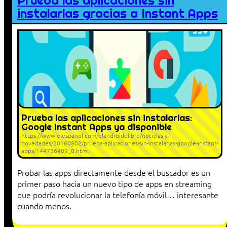
Prueba las aplicaciones sin
instalarlas gracias a Instant Apps
Prueba las aplicaciones sin instalarlas:
Google Instant Apps ya disponible
https://www.elespanol.com/elandroidelibre/noticias-y-
novedades/20160802/prueba-aplicaciones-sin-instalarlas-google-instant-
apps/144736409_0.html
Probar las apps directamente desde el buscador es un
primer paso hacia un nuevo tipo de apps en streaming
que podría revolucionar la telefonía móvil… interesante
cuando menos.