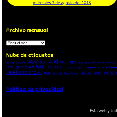
miércoles 3 de agosto del 2016
Archivo
mensual
Archivos
Nube de etiquetas
Android
Alphabet
app
actualización
concepto informático
consejo
Internet
Inteligencia Artificial
juego
mensajería instantáne
lista
teléfono móvil
vídeo
webap
web
truco
tutorial
Unión Europea
Política de privacidad
Esta web y tod