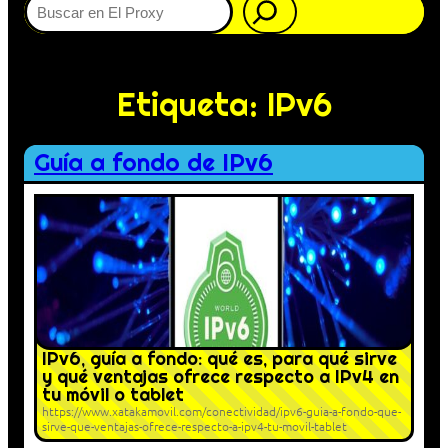
Etiqueta:
IPv6
Guía a fondo de IPv6
IPv6, guía a fondo: qué es, para qué sirve
y qué ventajas ofrece respecto a IPv4 en
tu móvil o tablet
https://www.xatakamovil.com/conectividad/ipv6-guia-a-fondo-que-
sirve-que-ventajas-ofrece-respecto-a-ipv4-tu-movil-tablet