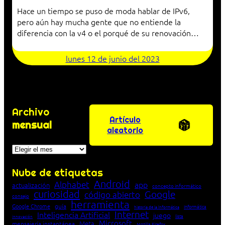
Hace un tiempo se puso de moda hablar de IPv6,
pero aún hay mucha gente que no entiende la
diferencia con la v4 o el porqué de su renovación…
lunes 12 de junio del 2023
Archivo
Artículo
mensual
aleatorio
Archivos
Nube de etiquetas
Android
Alphabet
app
actualización
concepto informático
curiosidad
Google
código abierto
consejo
herramienta
Google Chrome
guía
Informática
historia de la Informática
Internet
Inteligencia Artificial
juego
lista
innovación
Microsoft
Meta
mensajería instantánea
Mozilla Firefox