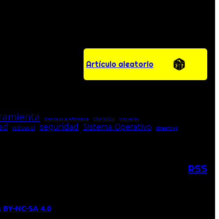
Artículo aleatorio
ramienta
Informática
historia de la Informática
innovación
seguridad
dad
Sistema Operativo
red social
streaming
RSS
 BY-NC-SA 4.0