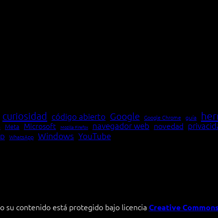
her
curiosidad
Google
código abierto
Google Chrome
guía
navegador web
novedad
privaci
Microsoft
Meta
a
Mozilla Firefox
Windows
p
YouTube
WhatsApp
o su contenido está protegido bajo licencia
Creative Commons