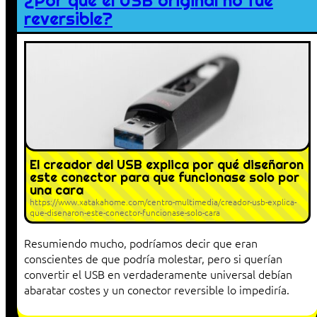
¿Por qué el USB original no fue
reversible?
El creador del USB explica por qué diseñaron
este conector para que funcionase solo por
una cara
https://www.xatakahome.com/centro-multimedia/creador-usb-explica-
que-disenaron-este-conector-funcionase-solo-cara
Resumiendo mucho, podríamos decir que eran
conscientes de que podría molestar, pero si querían
convertir el USB en verdaderamente universal debían
abaratar costes y un conector reversible lo impediría.