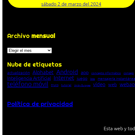
sábado 2 de marzo del 2024
Archivo
mensual
Archivos
Nube de etiquetas
Android
Alphabet
app
actualización
concepto informático
consejo
Internet
Inteligencia Artificial
juego
mensajería instantáne
lista
teléfono móvil
vídeo
webap
web
truco
tutorial
Unión Europea
Política de privacidad
Esta web y tod