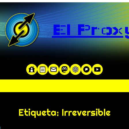
El Prox
te y servidor en una red»
Etiqueta:
Irreversible