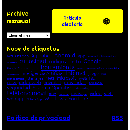
Archivo
Artículo
mensual
aleatorio
Archivos
Nube de etiquetas
Android
Alphabet
app
actualización
concepto informático
curiosidad
Google
código abierto
consejo
herramienta
Google Chrome
guía
Informática
historia de la Informática
Internet
Inteligencia Artificial
juego
lista
innovación
Microsoft
Meta
mensajería instantánea
Mozilla Firefox
navegador web
novedad
privacidad
red social
seguridad
Sistema Operativo
streaming
teléfono móvil
vídeo
web
truco
tutorial
Unión Europea
Windows
webapp
YouTube
WhatsApp
Política de privacidad
RSS