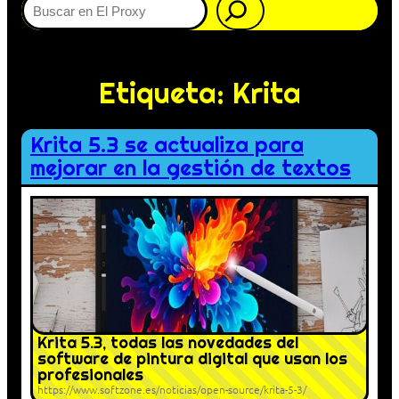
Etiqueta:
Krita
Krita 5.3 se actualiza para
mejorar en la gestión de textos
Krita 5.3, todas las novedades del
software de pintura digital que usan los
profesionales
https://www.softzone.es/noticias/open-source/krita-5-3/