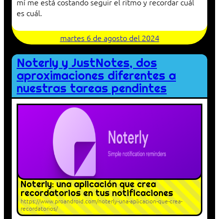
mí me está costando seguir el ritmo y recordar cuál
es cuál.
martes 6 de agosto del 2024
Noterly y JustNotes, dos
aproximaciones diferentes a
nuestras tareas pendintes
Noterly: una aplicación que crea
recordatorios en tus notificaciones
https://www.proandroid.com/noterly-una-aplicacion-que-crea-
recordatorios/