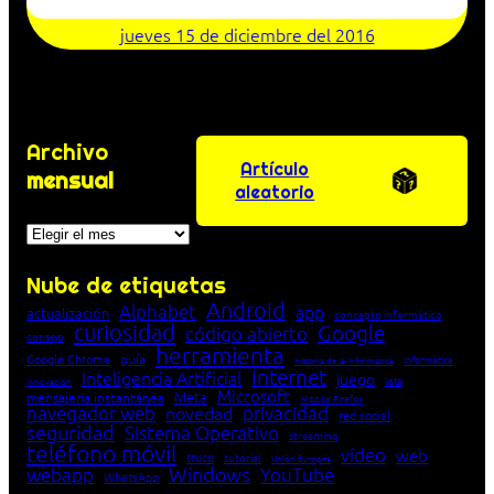
jueves 15 de diciembre del 2016
Archivo
Artículo
mensual
aleatorio
Archivos
Nube de etiquetas
Android
Alphabet
app
actualización
concepto informático
curiosidad
Google
código abierto
consejo
herramienta
Google Chrome
guía
Informática
historia de la Informática
Internet
Inteligencia Artificial
juego
lista
innovación
Microsoft
Meta
mensajería instantánea
Mozilla Firefox
navegador web
novedad
privacidad
red social
seguridad
Sistema Operativo
streaming
teléfono móvil
vídeo
web
truco
tutorial
Unión Europea
Windows
webapp
YouTube
WhatsApp