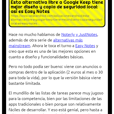
Esta alternativa libre a Google Keep tiene
mejor diseño y copia de seguridad local:
así es Easy Notes
https://www.xatakandroid.com/aplicaciones-android/esta-
alternativa-libre-a-google-keep-tiene-mejor-diseno-copia-seguridad-
local-asi-easy-notes
Hace no mucho hablamos de
Noterly y JustNotes
,
además de otra serie de
alternativas más
mainstream
. Ahora le toca el turno a
Easy Notes
y
creo que esta es una de las mejores opciones en
cuanto a diseño y funcionalidades básicas.
Pero no todo podía ser bueno: viene con anuncios o
compras dentro de la aplicación (2 euros al mes o 30
para toda la vida), por lo que la versión básica viene
bastante limitada.
El mundillo de las listas de tareas parece muy jugoso
para la competencia, bien por las limitaciones de las
apps tradicionales o bien porque son relativamente
fáciles de desarrollar. Y eso está genial, pero hasta a