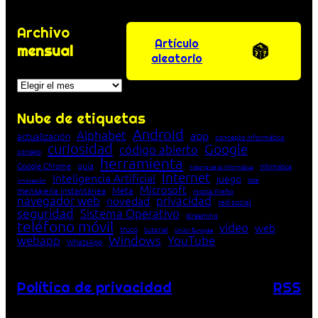
Archivo
Artículo
mensual
aleatorio
Archivos
Nube de etiquetas
Android
Alphabet
app
actualización
concepto informático
curiosidad
Google
código abierto
consejo
herramienta
Google Chrome
guía
Informática
historia de la Informática
Internet
Inteligencia Artificial
juego
lista
innovación
Microsoft
Meta
mensajería instantánea
Mozilla Firefox
navegador web
novedad
privacidad
red social
seguridad
Sistema Operativo
streaming
teléfono móvil
vídeo
web
truco
tutorial
Unión Europea
Windows
webapp
YouTube
WhatsApp
Política de privacidad
RSS