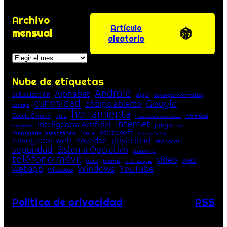
Archivo
Artículo
mensual
aleatorio
Archivos
Nube de etiquetas
Android
Alphabet
app
actualización
concepto informático
curiosidad
Google
código abierto
consejo
herramienta
Google Chrome
guía
Informática
historia de la Informática
Internet
Inteligencia Artificial
juego
lista
innovación
Microsoft
Meta
mensajería instantánea
Mozilla Firefox
navegador web
novedad
privacidad
red social
seguridad
Sistema Operativo
streaming
teléfono móvil
vídeo
web
truco
tutorial
Unión Europea
Windows
webapp
YouTube
WhatsApp
Política de privacidad
RSS