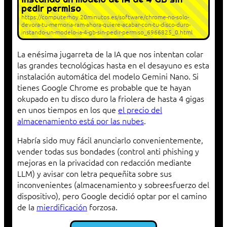
pedir permiso
https://computerhoy.20minutos.es/software/chrome-no-solo-
devora-tu-memoria-ram-ahora-quiere-acabar-con-tu-disco-duro-
instando-un-modelo-ia-4-gb-sin-pedir-permiso_6966825_0.html
La enésima jugarreta de la IA que nos intentan colar
las grandes tecnológicas hasta en el desayuno es esta
instalación automática del modelo Gemini Nano. Si
tienes Google Chrome es probable que te hayan
okupado en tu disco duro la friolera de hasta 4 gigas
en unos tiempos en los que
el precio del
almacenamiento está por las nubes
.
Habría sido muy fácil anunciarlo convenientemente,
vender todas sus bondades (control anti phishing y
mejoras en la privacidad con redacción mediante
LLM) y avisar con letra pequeñita sobre sus
inconvenientes (almacenamiento y sobreesfuerzo del
dispositivo), pero Google decidió optar por el camino
de la
mierdificación
forzosa.