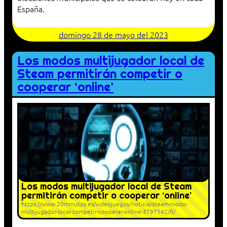
España.
domingo 28 de mayo del 2023
Los modos multijugador local de
Steam permitirán competir o
cooperar ‘online’
Los modos multijugador local de Steam
permitirán competir o cooperar ‘online’
https://www.20minutos.es/videojuegos/noticia/steam-modo-
multijugador-local-competir-cooperar-online-3797142/0/