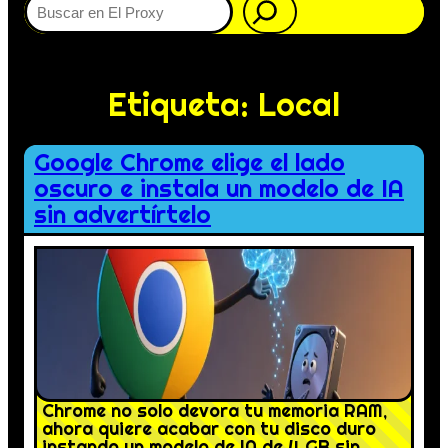
Etiqueta:
Local
Google Chrome elige el lado
oscuro e instala un modelo de IA
sin advertírtelo
Chrome no solo devora tu memoria RAM,
ahora quiere acabar con tu disco duro
instando un modelo de IA de 4 GB sin