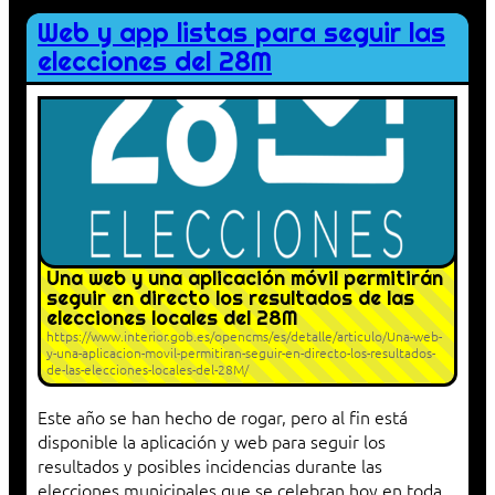
Web y app listas para seguir las
elecciones del 28M
Una web y una aplicación móvil permitirán
seguir en directo los resultados de las
elecciones locales del 28M
https://www.interior.gob.es/opencms/es/detalle/articulo/Una-web-
y-una-aplicacion-movil-permitiran-seguir-en-directo-los-resultados-
de-las-elecciones-locales-del-28M/
Este año se han hecho de rogar, pero al fin está
disponible la aplicación y web para seguir los
resultados y posibles incidencias durante las
elecciones municipales que se celebran hoy en toda