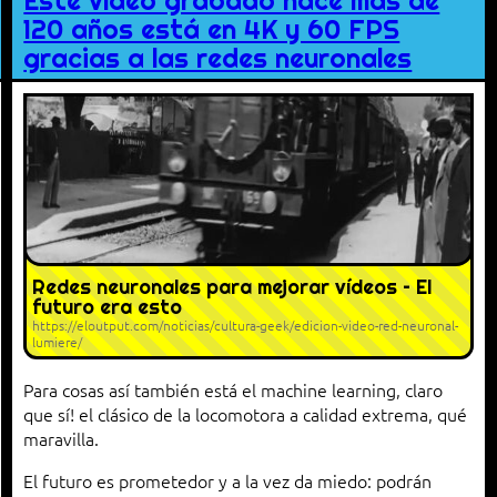
Este vídeo grabado hace más de
120 años está en 4K y 60 FPS
gracias a las redes neuronales
Redes neuronales para mejorar vídeos – El
futuro era esto
https://eloutput.com/noticias/cultura-geek/edicion-video-red-neuronal-
lumiere/
Para cosas así también está el machine learning, claro
que sí! el clásico de la locomotora a calidad extrema, qué
maravilla.
El futuro es prometedor y a la vez da miedo: podrán