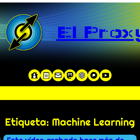
El Prox
te y servidor en una red»
Etiqueta:
Machine Learning